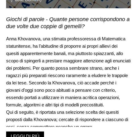
Giochi di parole - Quante persone corrispondono a
due volte due coppie di gemelli?
Anna Khovanova, una stimata professoressa di Matematica
statunitense, ha l’abitudine di proporre ai propri allievi dei
quesiti apparentemente banali, ma piuttosto spiazzanti, allo
scopo di spingerli a prestare maggiore attenzione agli enunciati
dei problemi. Per quanto possa sembrare strano, anche i
ragazzi più preparati riescono raramente a eludere le trappole
da lei tese. Secondo la Khovanova, ciò accade perché i
giovani d’oggi sono poco abituati a pensare con criterio,
essendo portati a utilizzare in maniera acritica operazioni,
formule, algoritmi e altri tipi di modelli precostituiti.
Qui di seguito, è riportata una selezione scelta dei quesiti
proposti dalla Khovanova; cercate di rispondere a ciascuno di
essi, senza commettere neanche un errore.
1. Solitamente, i conigli incominciano a riprodursi quando
LEGGI DI PIÙ