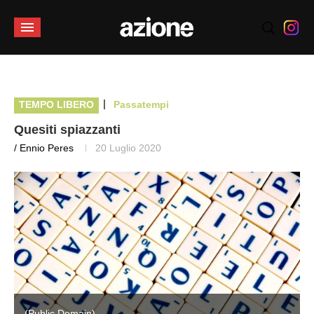
|
TEMPO LIBERO
Passatempi
Quesiti spiazzanti
/ Ennio Peres
20 Luglio 2020
(Public Domain)