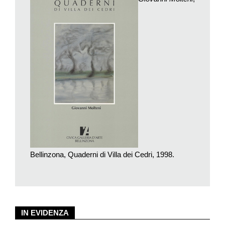
in immagini che affiancavano a un assoluto rigore formale una
visione quasi metafisica del paesaggio naturale.
Non solo: l’esperienza polare appariva aver profondamente
influenzato non soltanto il suo immaginario di artista, ma anche
la sua psiche, al punto da riflettersi in ognuno degli acquarelli
realizzati negli anni successivi. In queste vedute minimaliste,
spesso caratterizzate da colori freddi, a tratti algidi, è infatti
possibile individuare una vera ricerca di sé nella solennità e
innata sacralità della natura e degli spazi incontaminati; non a
caso, particolarmente suggestivi risultano i quadri in cui è il
paesaggio invernale, con le sue tinte cristalline e le linee
sfumate che danno vita a sagome quasi diafane, a farla da
padrone.
Bellinzona, Quaderni di Villa dei Cedri, 1998.
Simili influenze continueranno a pervadere il lavoro di Molteni
anche dopo il ritorno dal Polo, dal momento che la costante
tensione verso l’immenso e la vastità degli spazi caratterizzerà
la sua intera opera: e, nel dopoguerra, tale ricerca artistica
IN EVIDENZA
condurrà questo personaggio quasi romanzesco – dal fisico