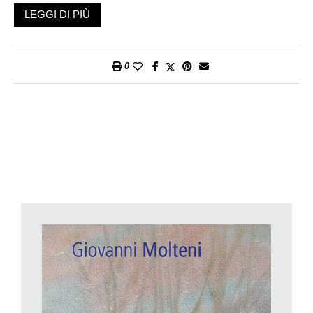
formazione presso la bottega del concittadino Ugo Bernasconi;
LEGGI DI PIÙ
ma fu solo quando si trasferì nel capoluogo lombardo, nei primi
anni 20, che poté dedicarsi a fondo allo studio dell’anatomia e
delle tecniche murali. Eppure, qualcosa in lui si tendeva verso
0
altre, più ardite imprese: Molteni affiancava infatti all’estro crea-
tivo del pittore la tipica inquietudine dell’alpinista «di razza», in
cui la passione per la montagna e per l’esperienza estrema
della scalata diviene espressione massima dell’anelito alla vita
e alla libertà, e perfino a una certa forma di profondo
misticismo laico ed esistenzialista.
Lo stesso, senza dubbio, che lo spinse dapprima a esplorare
la Norvegia (dove realizzò numerosi paesaggi), e poi
addirittura a prendere la decisione quantomeno audace di
unirsi alla spedizione polare del Principe Ruspoli (1926) – e,
infine, a quella, ben più celebre, del dirigibile Italia, organizzata
due anni dopo dal Generale Umberto Nobile. Del resto, non è
un caso che uno dei primi quadri di nota esposti da Molteni sia
stato proprio Il pilone del Norge, tributo alla precedente
spedizione polare su dirigibile guidata dallo stesso Nobile e dal