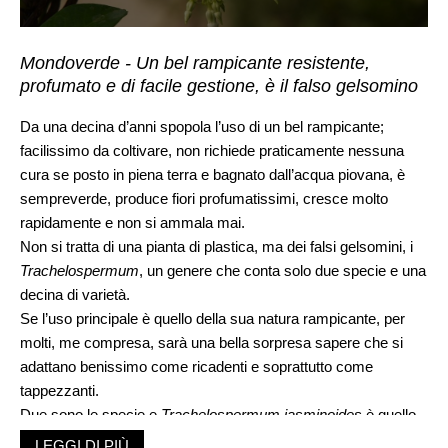
Mondoverde - Un bel rampicante resistente,
profumato e di facile gestione, è il falso gelsomino
Da una decina d’anni spopola l’uso di un bel rampicante;
facilissimo da coltivare, non richiede praticamente nessuna
cura se posto in piena terra e bagnato dall’acqua piovana, è
sempreverde, produce fiori profumatissimi, cresce molto
rapidamente e non si ammala mai.
Non si tratta di una pianta di plastica, ma dei falsi gelsomini, i
Trachelospermum
, un genere che conta solo due specie e una
decina di varietà.
Se l’uso principale è quello della sua natura rampicante, per
molti, me compresa, sarà una bella sorpresa sapere che si
adattano benissimo come ricadenti e soprattutto come
tappezzanti.
Due sono le specie e
Trachelospermum jasminoides
è quello
più facilmente trovabile in vendita.
LEGGI DI PIÙ