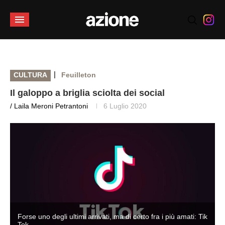
|
CULTURA
Feuilleton
Il galoppo a briglia sciolta dei social
/ Laila Meroni Petrantoni
6 Luglio 2020
k
Forse uno degli ultimi arrivati, ma di certo fra i più amati: Tik
Tok