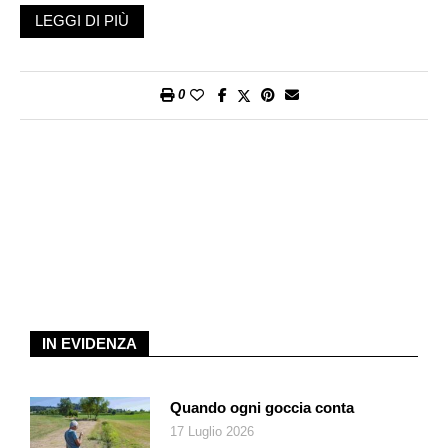
e temi che ruotano attorno a questo mondo) su Youtube è
LEGGI DI PIÙ
possibile trovare l’ultimo discorso di Barack Obama in qualità
di Presidente USA come pure il video esplicativo (li chiamano
«tutorial») per installare un condizionatore. Per certi versi i
0
social media, come pure i motori di ricerca come Google, ci
hanno semplificato la vita, mettendoci a disposizione una
montagna di informazioni senza dover scartabellare fra
enciclopedie, dizionari e manuali d’uso.
Ad oggi usufruiscono di
social media
almeno tre miliardi (!) di
persone, con tutto ciò che questo comporta: tutela della
privacy e dei dati, libertà di espressione, vere e finte
informazioni, nonché estinta capacità di riflessione e di tenere
a bada la lingua. Non ci impantaniamo qui nelle questioni legali
connesse al settore; piuttosto può essere sfizioso partire da
IN EVIDENZA
qui per compiere un rapido viaggio senza pretese nella
comunicazione e nella diffusione delle informazioni.
Come noto, usufruiscono dei
Quando ogni goccia conta
social media
anche i grandi
canali
news
, che hanno trovato nei nuovi mezzi sempre a
17 Luglio 2026