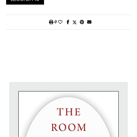
«vedute estremiste», stava deviando il corso isolazionista
dell’amministrazione. Quindi, anche a destra, si parla dell’ex
consigliere come di un uomo «pericoloso e spericolato».
0
Dopo il divorzio da Trump (settembre 2019), Bolton pubblica
(giugno 2020) un libro in cui si vendica azzannando il suo ex
capo. Al quale lancia le accuse più pesanti, tra le quali una è
ricorrente: Trump sarebbe motivato unicamente dai propri,
personalissimi interessi. In particolare, avrebbe implorato il
presidente cinese Xi Jinping di comprare prodotti agricoli
statunitensi per aiutarlo a conquistare gli Stati che li producono,
e, quindi, vincere le elezioni di quest’anno. Trump risponde a
Bolton tramite lo strumento che gli è più congeniale, Twitter,
dove digita che il suo ex collaboratore è «wacko» (matto), una
truffa. Dato che le cose che Bolton scrive le hanno dette anche
molti critici di Trump, lo stesso Bolton dovrebbe ora piacere ai
democratici, i quali continuano invece a disprezzarlo. Perché?
Non tanto o non solo per il suo passato di super falco, di
estremista in politica internazionale (la guerra in Iraq, del resto
appoggiata anche dai democratici Hillary Clinton e Joe Biden)