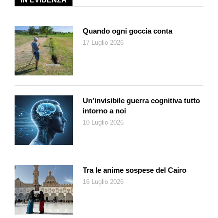
Così si spiega quel che già detto: la cosa bella di Bolton è che
mette tutti d’accordo.
Quando ogni goccia conta
17 Luglio 2026
Un’invisibile guerra cognitiva tutto
intorno a noi
10 Luglio 2026
Tra le anime sospese del Cairo
16 Luglio 2026