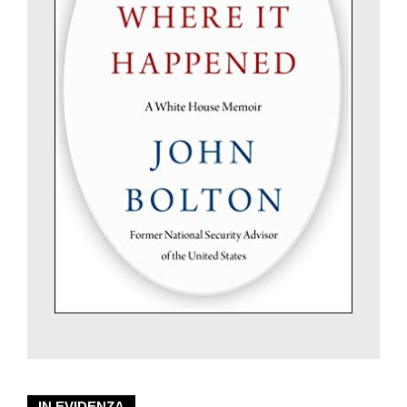
e per la sua insistenza nel tentare di spingere il Paese al
confronto militare con la Corea del nord e l’Iran. Dopo l’uscita
del libro, se i democratici, nel descrivere Bolton, non hanno
usato la tutto sommato folcloristica espressione («wacko») di
Trump, è solo perché sono andati anche oltre.
Per bocca di Nancy Pelosi, di Bolton e del suo libro hanno
detto: «è una truffa… una cosa triste… senza valore». Come
mai? Il fatto è che Bolton non volle testimoniare contro Trump
durante l’inchiesta per l’impeachment dell’autunno scorso,
nonostante le accuse del suo libro fossero molto simili a quelle
del procedimento. Ovvero: Trump avrebbe cercato l’aiuto di
Kiev e di Mosca per distruggere Biden (suo competitore
elettorale) e Hillary Clinton (sua ex avversaria alle precedenti
elezioni). Bolton preferisce raccontare la sua versione dei fatti
nel suo libro anziché davanti alla commissione d’inchiesta,
scegliendo quindi, ha detto Nancy Pelosi, «royalty over
loyalty», cioè i soldi derivanti dai diritti editoriali anziché la lealtà
verso il Paese.
IN EVIDENZA