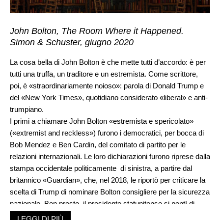
John Bolton, The Room Where it Happened.
Simon & Schuster, giugno 2020
La cosa bella di John Bolton è che mette tutti d’accordo: è per
tutti una truffa, un traditore e un estremista. Come scrittore,
poi, è «straordinariamente noioso»: parola di Donald Trump e
del «New York Times», quotidiano considerato «liberal» e anti-
trumpiano.
I primi a chiamare John Bolton «estremista e spericolato»
(«extremist and reckless») furono i democratici, per bocca di
Bob Mendez e Ben Cardin, del comitato di partito per le
relazioni internazionali. Le loro dichiarazioni furono riprese dalla
stampa occidentale politicamente di sinistra, a partire dal
britannico «Guardian», che, nel 2018, le riportò per criticare la
scelta di Trump di nominare Bolton consigliere per la sicurezza
nazionale. Ben presto, il presidente statunitense si pentì di
essersi scelto un simile «guerrafondaio», che, con le sue
LEGGI DI PIÙ