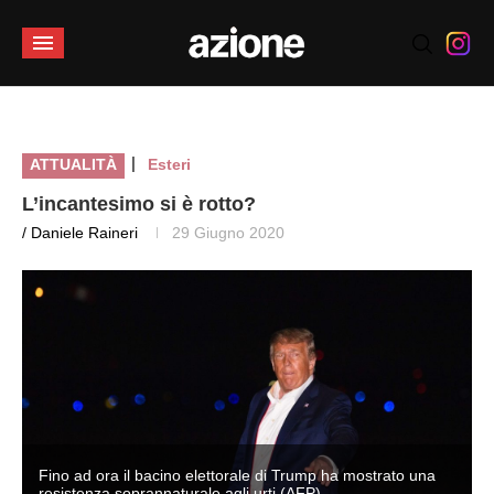
|
ATTUALITÀ
Esteri
L’incantesimo si è rotto?
/ Daniele Raineri
29 Giugno 2020
Fino ad ora il bacino elettorale di Trump ha mostrato una
resistenza soprannaturale agli urti (AFP)