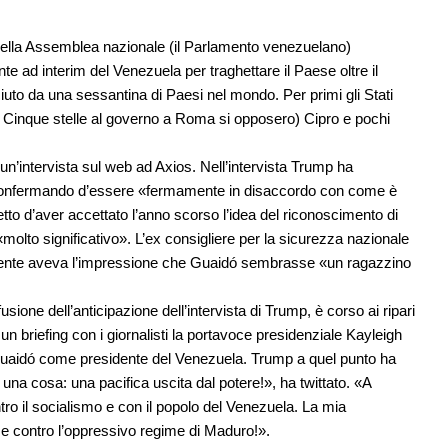
della Assemblea nazionale (il Parlamento venezuelano)
e ad interim del Venezuela per traghettare il Paese oltre il
to da una sessantina di Paesi nel mondo. Per primi gli Stati
ché i Cinque stelle al governo a Roma si opposero) Cipro e pochi
n’intervista sul web ad Axios. Nell’intervista Trump ha
r confermando d’essere «fermamente in disaccordo con come è
tto d’aver accettato l’anno scorso l’idea del riconoscimento di
olto significativo». L’ex consigliere per la sicurezza nazionale
esidente aveva l’impressione che Guaidó sembrasse «un ragazzino
ione dell’anticipazione dell’intervista di Trump, è corso ai ripari
un briefing con i giornalisti la portavoce presidenziale Kayleigh
uaidó come presidente del Venezuela. Trump a quel punto ha
 una cosa: una pacifica uscita dal potere!», ha twittato. «A
tro il socialismo e con il popolo del Venezuela. La mia
 e contro l’oppressivo regime di Maduro!».