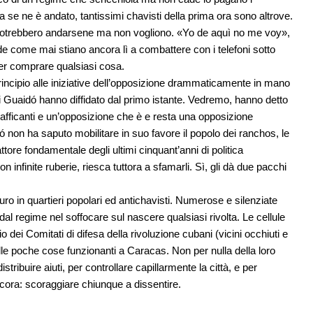
e ne è andato, tantissimi chavisti della prima ora sono altrove.
 potrebbero andarsene ma non vogliono. «Yo de aquì no me voy»,
e come mai stiano ancora lì a combattere con i telefoni sotto
 per comprare qualsiasi cosa.
principio alle iniziative dell’opposizione drammaticamente in mano
 Guaidó hanno diffidato dal primo istante. Vedremo, hanno detto
trafficanti e un’opposizione che è e resta una opposizione
 non ha saputo mobilitare in suo favore il popolo dei ranchos, le
tore fondamentale degli ultimi cinquant’anni di politica
infinite ruberie, riesca tuttora a sfamarli. Sì, gli dà due pacchi
in quartieri popolari ed antichavisti. Numerose e silenziate
dal regime nel soffocare sul nascere qualsiasi rivolta. Le cellule
o dei Comitati di difesa della rivoluzione cubani (vicini occhiuti e
elle poche cose funzionanti a Caracas. Non per nulla della loro
ribuire aiuti, per controllare capillarmente la città, e per
ancora: scoraggiare chiunque a dissentire.