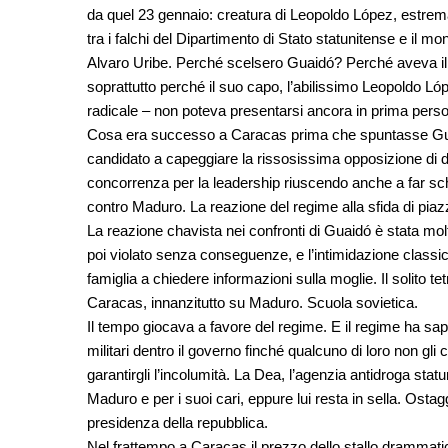
da quel 23 gennaio: creatura di Leopoldo López, estrema
tra i falchi del Dipartimento di Stato statunitense e il m
Alvaro Uribe. Perché scelsero Guaidó? Perché aveva il 
soprattutto perché il suo capo, l’abilissimo Leopoldo Ló
radicale – non poteva presentarsi ancora in prima pers
Cosa era successo a Caracas prima che spuntasse Gua
candidato a capeggiare la rissosissima opposizione di d
concorrenza per la leadership riuscendo anche a far schie
contro Maduro. La reazione del regime alla sfida di piazza 
La reazione chavista nei confronti di Guaidó è stata molt
poi violato senza conseguenze, e l’intimidazione classica
famiglia a chiedere informazioni sulla moglie. Il solito t
Caracas, innanzitutto su Maduro. Scuola sovietica.
Il tempo giocava a favore del regime. E il regime ha sap
militari dentro il governo finché qualcuno di loro non gli 
garantirgli l’incolumità. La Dea, l’agenzia antidroga statu
Maduro e per i suoi cari, eppure lui resta in sella. Ostag
presidenza della repubblica.
Nel frattempo a Caracas il prezzo dello stallo drammati