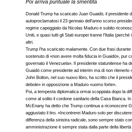
Poi arriva puntuale la smentita
Donald Trump ha scaricato Juan Guaidó, il presidente 
autoproclamatosi il 23 gennaio dell’anno scorso president
regime capeggiato da Nicolas Maduro e subito riconosciu
Uniti, e quasi tutti gli Stati europei tranne l’Italia (per
altri.
Trump l’ha scaricato malamente. Con due frasi durante u
sostenuto di «non avere molta fiducia in Guaidó», pu
governato il Venezuela». Il presidente statunitense ha de
Guaidó come presidente ad interim ma di non ritenerlo «m
John Bolton, nel suo nuovo libro, ha scritto che il pr
debole» in opposizione a Maduro «uomo forte».
Poi, a tempesta diplomatica ormai scoppiata dopo la diffus
come al solito il cordone sanitario della Casa Bianca. In 
McEnany ha detto che Trump continua a riconoscere G
aggiustato il tiro. «Incontrerei Maduro solo per discutere
differenza della sinistra radicale, sono sempre stato con
amministrazione è sempre stata dalla parte della libertà