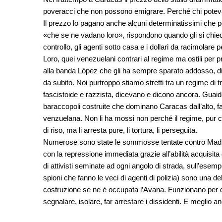
poveracci che non possono emigrare. Perché chi poteva s
Il prezzo lo pagano anche alcuni determinatissimi che
«che se ne vadano loro», rispondono quando gli si chied
controllo, gli agenti sotto casa e i dollari da racimolare
Loro, quei venezuelani contrari al regime ma ostili per 
alla banda López che gli ha sempre sparato addosso, di
da subito. Noi purtroppo stiamo stretti tra un regime di 
fascistoide e razzista, dicevano e dicono ancora. Guaidó
baraccopoli costruite che dominano Caracas dall’alto, fat
venzuelana. Non li ha mossi non perché il regime, pur con 
di riso, ma li arresta pure, li tortura, li perseguita.
Numerose sono state le sommosse tentate contro Maduro 
con la repressione immediata grazie all’abilità acquisita 
di attivisti seminate ad ogni angolo di strada, sull’esempi
spioni che fanno le veci di agenti di polizia) sono una d
costruzione se ne è occupata l’Avana. Funzionano per dist
segnalare, isolare, far arrestare i dissidenti. E meglio 