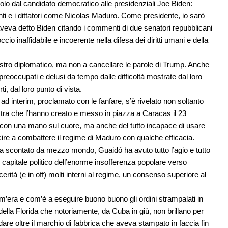
volo dal candidato democratico alle presidenziali Joe Biden:
i e i dittatori come Nicolas Maduro. Come presidente, io sarò
veva detto Biden citando i commenti di due senatori repubblicani
io inaffidabile e incoerente nella difesa dei diritti umani e della
sastro diplomatico, ma non a cancellare le parole di Trump. Anche
preoccupati e delusi da tempo dalle difficoltà mostrate dal loro
i, dal loro punto di vista.
d interim, proclamato con le fanfare, s’è rivelato non soltanto
estra che l’hanno creato e messo in piazza a Caracas il 23
 con una mano sul cuore, ma anche del tutto incapace di usare
scire a combattere il regime di Maduro con qualche efficacia.
a scontato da mezzo mondo, Guaidó ha avuto tutto l’agio e tutto
il capitale politico dell’enorme insofferenza popolare verso
tà (e in off) molti interni al regime, un consenso superiore al
om’era e com’è a eseguire buono buono gli ordini strampalati in
della Florida che notoriamente, da Cuba in giù, non brillano per
dare oltre il marchio di fabbrica che aveva stampato in faccia fin