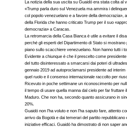
La notizia della sua uscita su Guaidó era stata colta al 
«Trump parla duro sul Venezuela ma ammira i delinquent
col popolo venezuelano e a favore della democrazia», a
della Florida che hanno criticato Trump per il suo «approcc
democrazia» a Caracas.
La retromarcia della Casa Bianca è utile a evitare il di
perché gli esperti del Dipartimento di Stato si mostrano 
piano sullo scacchiere venezuelano. Non hanno tutti i tort
Evidente a chiunque è che il prescelto come presidente a
del tutto disinteressato a smarcarsi dai poteri di ultrad
gennaio 2019 ad autoproclamarsi presidente ad interim
quel ruolo e il consenso internazionale raccolto per riu
Ricevuto in poche settimane un riconoscimento per null
il tempo di usare quella manna dal cielo per far fruttare 
Maduro. Che non ha, secondo quanto assicurano in sinceri
20%.
Guaidó non l’ha voluto e non l’ha saputo fare, attento c
arrivo da Bogotà e dai temerari del partito repubblicano 
iniziative efficaci. Guaidó ha dimostrato di non saper an