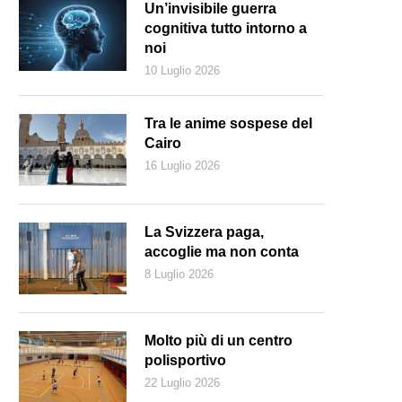
Un’invisibile guerra
cognitiva tutto intorno a
noi
10 Luglio 2026
Tra le anime sospese del
Cairo
16 Luglio 2026
La Svizzera paga,
accoglie ma non conta
8 Luglio 2026
onald Trump avrebbe voltato le spalle a Guaidó (AFP)
Molto più di un centro
polisportivo
22 Luglio 2026