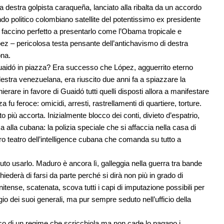
 destra golpista caraqueña, lanciato alla ribalta da un accordo
ondo politico colombiano satellite del potentissimo ex presidente
faccino perfetto a presentarlo come l’Obama tropicale e
pez – pericolosa testa pensante dell’antichavismo di destra
ona.
idó in piazza? Era successo che López, agguerrito eterno
estra venezuelana, era riuscito due anni fa a spiazzare la
rare in favore di Guaidó tutti quelli disposti allora a manifestare
fu feroce: omicidi, arresti, rastrellamenti di quartiere, torture.
o più accorta. Inizialmente blocco dei conti, divieto d’espatrio,
 alla cubana: la polizia speciale che si affaccia nella casa di
etro teatro dell’intelligence cubana che comanda su tutto a
uto usarlo. Maduro è ancora lì, galleggia nella guerra tra bande
chiederà di farsi da parte perché si dirà non più in grado di
nitense, scatenata, scova tutti i capi di imputazione possibili per
gio dei suoi generali, ma pur sempre seduto nell’ufficio della
co di un regime che scricchiola ma non cade lo pagano i