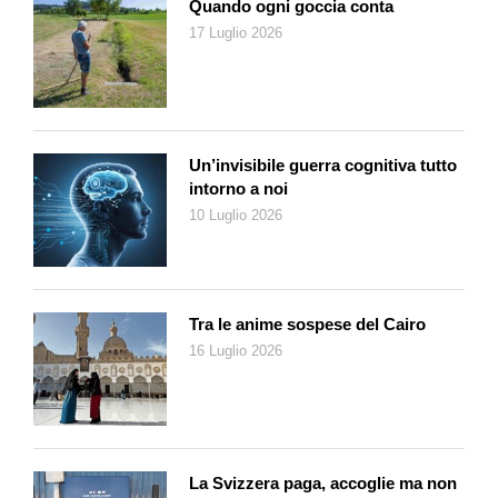
americana, esplicitamente critiche della Germania e dei
Quando ogni goccia conta
tedeschi, hanno contribuito ad inasprire le relazioni fra i due
17 Luglio 2026
paesi. Al punto che un recente sondaggio registra il crollo
verticale delle già non formidabili simpatie tedesche per gli
Usa, scese al livello della montante sinofilia.
La ambasciatrice tedesca a Washington, Emily Haber, ha
Un’invisibile guerra cognitiva tutto
commentato così l’annuncio di Trump: «Le truppe americane
intorno a noi
non sono da noi per difenderci. Ci sono per proteggere la
10 Luglio 2026
sicurezza transatlantica e aiutare gli Stati Uniti a proiettare la
propria potenza in Africa, in Asia».
Per capire l’importanza della disputa germano-americana,
Tra le anime sospese del Cairo
occorre considerare il posto che Berlino occupa nella
16 Luglio 2026
geopolitica statunitense. Nei manuali strategici del Pentagono
si spiega che il peggiore degli scenari possibili è l’allineamento
Berlino-Mosca-Pechino. In questo modo si formerebbe in
Eurasia un nucleo di potenza alternativo agli Stati Uniti, capace
di minarne il dominio mondiale. Siamo molto lontani da questo
La Svizzera paga, accoglie ma non
triangolo. Ma non c’è dubbio che i rapporti fra la Germania e i