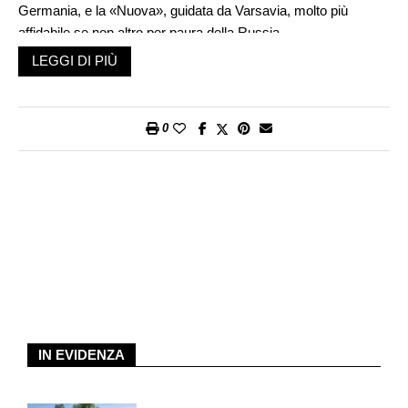
Germania, e la «Nuova», guidata da Varsavia, molto più
affidabile se non altro per paura della Russia.
LEGGI DI PIÙ
Oggi il territorio tedesco ospita il più numeroso e
strategicamente rilevante schieramento militare degli Stati Uniti
in Europa. La base aerea di Ramstein, in particolare, è perno di
0
valore pratico e simbolico globale. Non è possibile fissare con
certezza se e quando il piano sarà eseguito, ma il solo
annuncio ha già provocato una crisi nei già tesi rapporti fra
Berlino e Washington. Tutti ricordano il trattamento poco
amichevole riservato a Angela Merkel dall’attuale presidente
degli Stati Uniti in occasione del loro primo incontro in America.
Al ritorno, la cancelliera stabilì che d’ora in avanti il suo paese
avrebbe dovuto recuperare un buon pezzo di responsabilità nei
campi della sicurezza e della difesa, non potendo più davvero
fidarsi dell’ombrello strategico a stelle e strisce.
IN EVIDENZA
Le performance dell’ambasciatore Usa a Berlino, Richard
Grenell, appena nominato direttore ad interim dell’intelligence