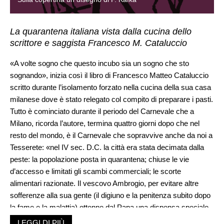
La quarantena italiana vista dalla cucina dello
scrittore e saggista Francesco M. Cataluccio
«A volte sogno che questo incubo sia un sogno che sto
sognando», inizia così il libro di Francesco Matteo Cataluccio
scritto durante l’isolamento forzato nella cucina della sua casa
milanese dove è stato relegato col compito di preparare i pasti.
Tutto è cominciato durante il periodo del Carnevale che a
Milano, ricorda l’autore, termina quattro giorni dopo che nel
resto del mondo, è il Carnevale che sopravvive anche da noi a
Tesserete: «nel IV sec. D.C. la città era stata decimata dalla
peste: la popolazione posta in quarantena; chiuse le vie
d’accesso e limitati gli scambi commerciali; le scorte
alimentari razionate. Il vescovo Ambrogio, per evitare altre
sofferenze alla sua gente (il digiuno e la penitenza subito dopo
la fame e la malattia) ottenne dal Papa una dispensa speciale
perpetua: la possibilità, per la sola diocesi di Milano, di
LEGGI DI PIÙ