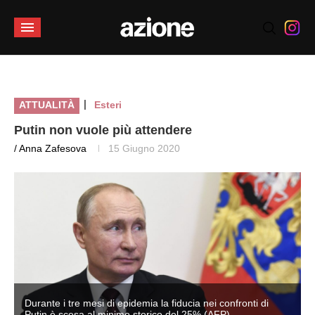
|
ATTUALITÀ
Esteri
Putin non vuole più attendere
/ Anna Zafesova
15 Giugno 2020
Durante i tre mesi di epidemia la fiducia nei confronti di
Putin è scesa al minimo storico del 25% (AFP)