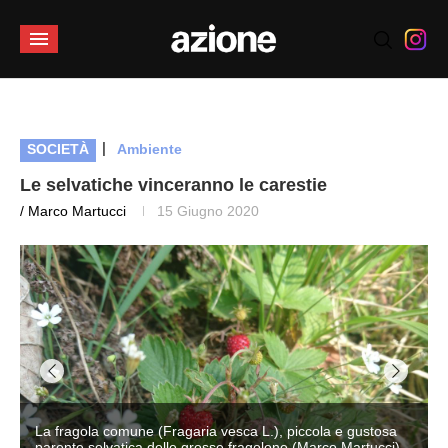
|
SOCIETÀ
Ambiente
Le selvatiche vinceranno le carestie
/ Marco Martucci
15 Giugno 2020
ola e gustosa
arco Martucci)