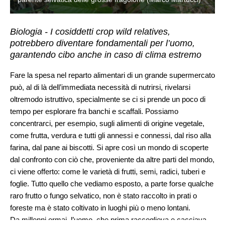
Biologia - I cosiddetti crop wild relatives,
potrebbero diventare fondamentali per l’uomo,
garantendo cibo anche in caso di clima estremo
Fare la spesa nel reparto alimentari di un grande supermercato
può, al di là dell’immediata necessità di nutrirsi, rivelarsi
oltremodo istruttivo, specialmente se ci si prende un poco di
tempo per esplorare fra banchi e scaffali. Possiamo
concentrarci, per esempio, sugli alimenti di origine vegetale,
come frutta, verdura e tutti gli annessi e connessi, dal riso alla
farina, dal pane ai biscotti. Si apre così un mondo di scoperte
dal confronto con ciò che, proveniente da altre parti del mondo,
ci viene offerto: come le varietà di frutti, semi, radici, tuberi e
foglie. Tutto quello che vediamo esposto, a parte forse qualche
raro frutto o fungo selvatico, non è stato raccolto in prati o
foreste ma è stato coltivato in luoghi più o meno lontani.
Da millenni ormai, l’uomo, che prima raccoglieva e cacciava