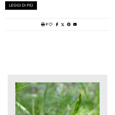
ciò che gli veniva offerto dalla natura, è divenuto allevatore e
LEGGI DI PIÙ
coltivatore. In un lungo processo, mai terminato, fra
innumerevoli tentativi falliti e riusciti, ha saputo ricavare da
animali e piante selvatici nuovi animali e nuove piante dotati di
0
caratteristiche spesso lontane da quelle naturali ma per lui ben
più utili. Un lavoro lungo e svolto nell’ombra, che si perde nella
notte dei tempi e che ha sortito animali e piante più produttivi e
redditizi attraverso quel processo chiamato domesticazione,
con selezioni e incroci su lunghissimi periodi di tempo.
Scegliendo nella natura le piante con le caratteristiche più utili,
le si teneva da parte, le si seminava, si praticava una
selezione, artificiale. Mentre la selezione naturale, che procede
da quando la vita è apparsa sulla Terra, produce varietà e
specie adatte all’ambiente, quella artificiale, praticata
dall’uomo, fornisce piante e animali che meglio rispondono alle
sue esigenze.
Ricerche archeologiche specializzate hanno permesso,
almeno in parte, di fare luce su tempi e luoghi. Fra le piante,
pare che quella del frumento, diecimila anni or sono, sia stata