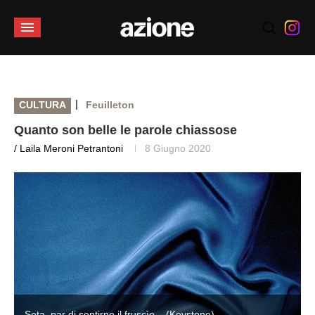
|
CULTURA
Feuilleton
Quanto son belle le parole chiassose
/ Laila Meroni Petrantoni
8 Giugno 2020
Seta, par di sentirne il fruscìo... (Keystone)