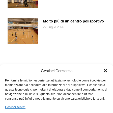
non è la stessa cosa, non esprime lo stesso grado di golosità,
all’infinita potenza.
Eppure all’inglese dobbiamo tutta quella marea di onomatopee
Molto più di un centro polisportivo
che fanno da colonna sonora ai fumetti: come rinunciare a
22 Luglio 2026
bang
,
gulp
,
sniff
,
sob
e all’amato
splash
? Massimo rispetto per
Giovanni Pascoli, tuttavia anche il mondo delle strisce ha il suo
perché.
Grazie a chi ha seguito fino in fondo questo breve viaggio nella
lingua che suona. Perché questa è l’anima meno evidente
delle parole, quella sfumatura che sfugge ai più distratti. Una
lingua non è solo un mezzo, è un’esperienza dei sensi.
Gestisci Consenso
Per fornire le migliori esperienze, utilizziamo tecnologie come i cookie per
memorizzare e/o accedere alle informazioni del dispositivo. Il consenso a
queste tecnologie ci permetterà di elaborare dati come il comportamento di
navigazione o ID unici su questo sito. Non acconsentire o ritirare il
consenso può influire negativamente su alcune caratteristiche e funzioni.
Gestisci servizi