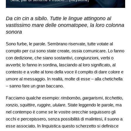
Da cin cin a sibilo. Tutte le lingue attingono al
vastissimo mare delle onomatopee, la loro colonna
sonora
Sono furbe, le parole. Sembrano riservate, tutte votate al
compito per cui sono state create, ossia comunicare. Lo fanno
con dedizione, che siano sostantivi, congiunzioni, verbi o
avverbi; lo fanno in sordina, lasciando al loro significato, al
contesto e a volte al tono della voce il compito di dare colore e
umore al messaggio. In realtà, molte di esse – alla chetichella
– sanno fare un gran baccano.
Facciamo qualche esempio:
rimbombo
,
gargarismi
,
ticchettio
,
ronzio
,
squittire
,
ruggire
,
ululare
. State leggendo le parole, ma
nel contempo è come se le vostre orecchie seguissero gli
occhi e percepissero, senza possibilità di malintesi, il suono a
esse associato. In linguistica questo scherzetto si definisce