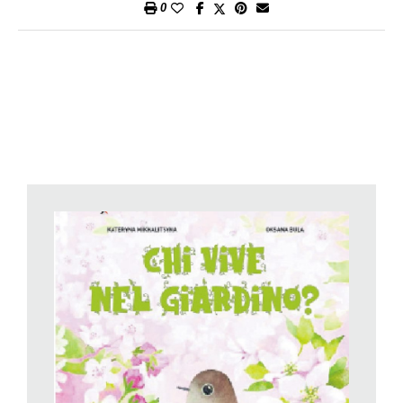
0
incontrerà.
Personaggi spesso provati dal dolore, induriti o infragiliti, verso
i quali lei sempre proverà compassione, offrendo il suo aiuto e
cambiando il destino di molti di loro, mentre altri, i «cattivi» (e
qui ce ne sono, di adulti freddi o abbietti) preferiranno le ombre
e non ne accoglieranno la luce. Sin dal topos della «casa
maledetta», troviamo in questa storia una serie di riferimenti ad
archetipi fiabeschi o a temi letterari. C’è la «stanza proibita» in
cima alla torre, dove vive, rincantucciato sotto il letto, uno
strano bambino «mostruoso», un bambino triste e diffidente,
un bambino reietto dalla coda di pesce. Il richiamo alla
Sirenetta
di Andersen emergerà sempre più chiaramente, ma
con sviluppi interessanti e originali, così come il richiamo a
certi aspetti del
Giardino Segreto
, e persino di
Heidi
: basta
guardare la prima illustrazione del volume (la Schaap
naturalmente è anche l’autrice delle illustrazioni), dove si vede
una donna che trascina per mano una bimbetta recalcitrante
portandola alla Casa Nera da dove inizierà il suo viaggio