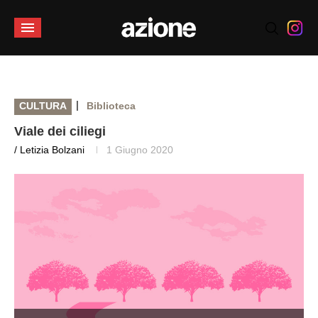
|
CULTURA
Biblioteca
Viale dei ciliegi
/ Letizia Bolzani
1 Giugno 2020