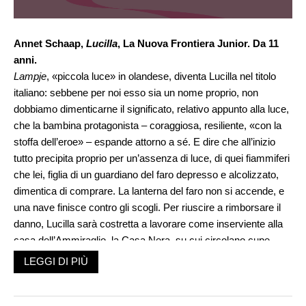
Annet Schaap,
Lucilla
, La Nuova Frontiera Junior. Da 11
anni.
Lampje
, «piccola luce» in olandese, diventa Lucilla nel titolo
italiano: sebbene per noi esso sia un nome proprio, non
dobbiamo dimenticarne il significato, relativo appunto alla luce,
che la bambina protagonista – coraggiosa, resiliente, «con la
stoffa dell’eroe» – espande attorno a sé. E dire che all’inizio
tutto precipita proprio per un’assenza di luce, di quei fiammiferi
che lei, figlia di un guardiano del faro depresso e alcolizzato,
dimentica di comprare. La lanterna del faro non si accende, e
una nave finisce contro gli scogli. Per riuscire a rimborsare il
danno, Lucilla sarà costretta a lavorare come inserviente alla
casa dell’Ammiraglio, la Casa Nera, su cui circolano cupe
dicerie. E da qui, con un ritmo molto ben gestito da un’autrice
LEGGI DI PIÙ
al suo esordio (Annet Schaap è un’illustratrice affermata ma
questa è la sua prima prova letteraria), si dipana l’avventura
della piccola protagonista e di tutti gli intensi personaggi che