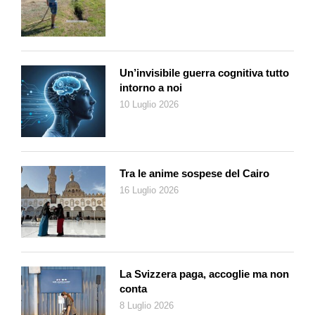
alla voce della nonna, e al melodioso canto dell’usignolo, che
verrà affidato il finale. Suoni, quindi, e anche profumi, i profumi
dei frutti del giardino, tanto buoni «che perfino il nonno sorriderà
da lassù nel cielo».
Un’invisibile guerra cognitiva tutto
intorno a noi
10 Luglio 2026
Tra le anime sospese del Cairo
16 Luglio 2026
La Svizzera paga, accoglie ma non
conta
8 Luglio 2026