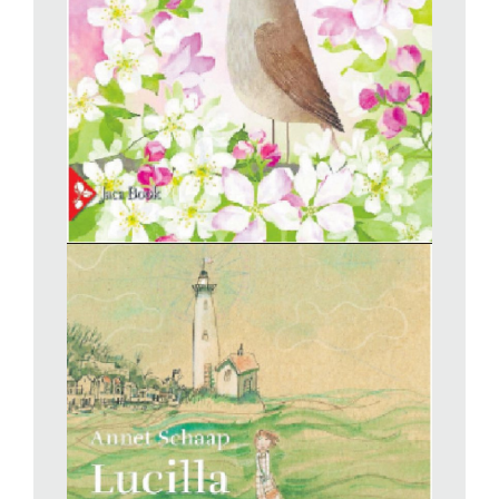
iniziatico. La donna qui è una gelida maestra che svolge
funzioni di «servizio sociale», lo scenario è il mare e non la
montagna, ma sembra di vedere zia Dete che trascina Heidi
(anche lei eroina di luce) all’isolata baita del Vecchio dell’Alpe.
Può anche venire in mente – oltre agli archetipi dei freaks,
degli ibridi, dei fenomeni da baraccone, ben presenti nel
romanzo, che ha a cuore l’emarginazione e la diversità – nel
commovente rapporto tra Lenny (il figlio grande e grosso ma
ritardato della governante) e il bambino «pesce» (con un
handicap fisico, almeno per quanto riguarda la vita sulla
terraferma, ma molto colto e intelligente) quel meraviglioso
classico moderno che è
Basta guardare il cielo
di Rodman
Philbrick.
Tutti questi riferimenti, inconsci o no che siano, lungi dal
togliere freschezza e originalità alla storia, la rendono più
potente, nonché ben condotta da una scrittura (e dall’ottima
traduzione di Anna Patrucco Becchi) che non rischia mai di
diventare enfatica. Ben ritmato e tutt’altro che piatto è anche il
meccanismo narrativo, basato sull’alternanza delle prospettive