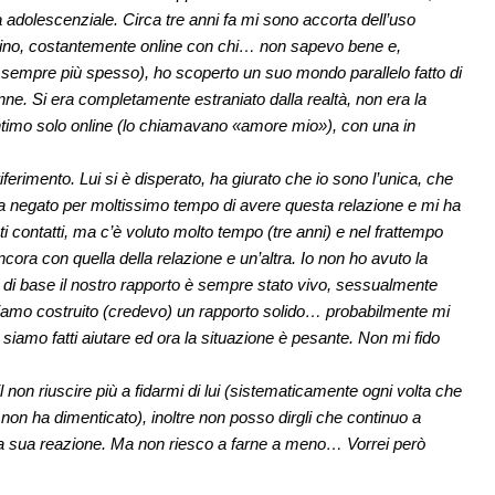
tà adolescenziale. Circa tre anni fa mi sono accorta dell’uso
nino, costantemente online con chi… non sapevo bene e,
sempre più spesso), ho scoperto un suo mondo parallelo fatto di
ne. Si era completamente estraniato dalla realtà, non era la
timo solo online (lo chiamavano «amore mio»), con una in
iferimento. Lui si è disperato, ha giurato che io sono l’unica, che
 negato per moltissimo tempo di avere questa relazione e mi ha
contatti, ma c’è voluto molto tempo (tre anni) e nel frattempo
cora con quella della relazione e un’altra. Io non ho avuto la
e di base il nostro rapporto è sempre stato vivo, sessualmente
iamo costruito (credevo) un rapporto solido… probabilmente mi
iamo fatti aiutare ed ora la situazione è pesante. Non mi fido
non riuscire più a fidarmi di lui (sistematicamente ogni volta che
 non ha dimenticato), inoltre non posso dirgli che continuo a
la sua reazione. Ma non riesco a farne a meno… Vorrei però