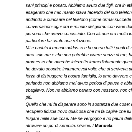
sani principi e posato. Abbiamo avuto due figli, ora in e
esagerato che mio marito stava facendo del suo telefo
andando a curiosare nel telefono (come ormai succede 
conversazioni ogni ora e minuto del giorno con varie don
persona che avevo conosciuto. Con alcune era molto in
particolare ha avuto una relazione.
Mi è caduto il mondo addosso e ho perso tutti i punti di r
ama solo me e che non potrebbe vivere senza di me, ha
promesso che avrebbe interrotto immediatamente questi 
ho dovuto scoprire innumerevoli volte che si scriveva an
forza di distruggere la nostra famiglia, lo amo davvero 
parlando non abbiamo mai avuto periodi di pausa e abb
sbagliavo. Non ne abbiamo parlato con nessuno, non ci s
più.
Quello che mi fa disperare sono in sostanza due cose: il 
recupero fiducia trovo qualcosa che mi fa capire che lui
frugare nelle sue cose. Me ne vergogno e ho paura del
ritrovare un po’ di serenità. Grazie.
/
Manuela