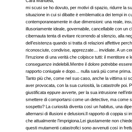
Cara Manuela,
mi scusi se ho dovuto, per motivi di spazio, ridurre la s
situazione in cui si dibatte è emblematica dei tempi in cui
contemporaneamente in due dimensioni: una reale, insuffici
illusoriamente ideale, governabile, cancellabile con un click
cibernauta tenta di evitare ricorrendo al silenzio, alla n
dell’esistenza quando si tratta di relazioni affettive per
riconosciute, condivise, apprezzate… invidiate. A un ce
l’irruzione di una verità che colpisce tutti: il mentitore 
conseguenze indelebili.Mentre il dolore potrebbe essere e
rapporto coniugale e dopo… nulla sarà più come prima.
Tanto più che, come nel suo caso, anche la vittima si sc
aver provocata, con la sua curiosità, la catastrofe poi. P
giustificata eppure avverte, per la sua intrusione nell’in
smettere di comportarsi come un detective, ma come si 
sospetto? La curiosità diventa così un habitus, una dip
alternarsi di illusioni e delusioni.Il rapporto di coppia 
che attualmente l’imprigiona.Lei giustamente non chiede c
questi mutamenti catastrofici sono avvenuti così in fretta