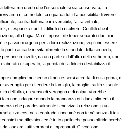
ua lettera ma credo che l’essenziale si sia conservato. La
 viviamo e, come tale, ci riguarda tutti.La possibilità di vivere
ente, contraddittoria e irreversibile, l’altra virtuale,
, ci espone a conflitti difficili da risolvere. Conflitti che il
egazione, alla bugia. Ma è impossibile tener separati i due piani
ché le passioni urgono per la loro realizzazione, vogliono essere
rto punto accade inevitabilmente lo scandalo della scoperta,
e le persone coinvolte, da una parte e dall’altra dello schermo, con
laborato e superato, la perdita della fiducia destabilizza il
opre complice nel senso di non essersi accorta di nulla prima, di
er aver agito per difendere la famiglia, la moglie tradita si sente
timità dell’altro, un senso di vergogna e di colpa. Vorrebbe
fa a non indagare quando la mancanza di fiducia alimenta il
endenza che paradossalmente tiene viva la relazione in un
si immobilizza così nella contraddizione «né con te né senza di te»
onsigli ma riflessioni ed è tutto quello che posso offrirle perché
 da lasciarci tutti sorpresi e impreparati. Ci vogliono