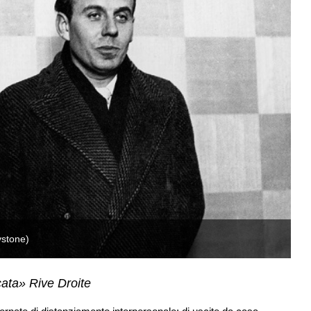
ystone)
Lo
cata» Rive Droite