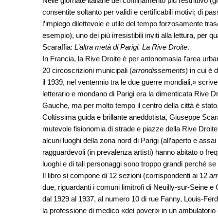
Nelle giornate italiane del confinamento più restrittivo (
consentite soltanto per validi e certificabili motivi; di p
l’impiego dilettevole e utile del tempo forzosamente tras
esempio), uno dei più irresistibili inviti alla lettura, per 
Scaraffia:
L’altra metà di Parigi. La Rive Droite
.
In Francia, la Rive Droite è per antonomasia l’area urba
20 circoscrizioni municipali (
arrondissements
) in cui è 
il 1939, nel ventennio tra le due guerre mondiali,» scrive S
letterario e mondano di Parigi era la dimenticata Rive Dr
Gauche, ma per molto tempo il centro della città è stato,
Coltissima guida e brillante aneddotista, Giuseppe Scaraf
mutevole fisionomia di strade e piazze della Rive Droite n
alcuni luoghi della zona nord di Parigi (all’aperto e as
ragguardevoli (in prevalenza artisti) hanno abitato o frequ
luoghi e di tali personaggi sono troppo grandi perché s
Il libro si compone di 12 sezioni (corrispondenti ai 12
ar
due, riguardanti i comuni limitrofi di Neuilly-sur-Seine 
dal 1929 al 1937, al numero 10 di rue Fanny, Louis-Fer
la professione di medico «dei poveri» in un ambulatorio 