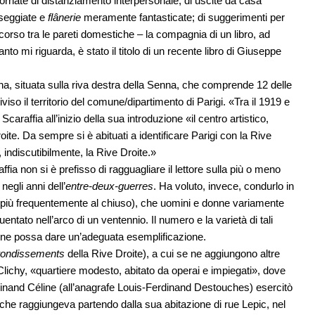
giornate di distanziamento interpersonale; di uscite da casa
asseggiate e
flânerie
meramente fantasticate; di suggerimenti per
corso tra le pareti domestiche – la compagnia di un libro, ad
quanto mi riguarda, è stato il titolo di un recente libro di Giuseppe
na, situata sulla riva destra della Senna, che comprende 12 delle
diviso il territorio del comune/dipartimento di Parigi. «Tra il 1919 e
caraffia all’inizio della sua introduzione «il centro artistico,
oite. Da sempre si è abituati a identificare Parigi con la Rive
 indiscutibilmente, la Rive Droite.»
fia non si è prefisso di ragguagliare il lettore sulla più o meno
egli anni dell’
entre-deux-guerres
. Ha voluto, invece, condurlo in
sai più frequentemente al chiuso), che uomini e donne variamente
entato nell’arco di un ventennio. Il numero e la varietà di tali
e ne possa dare un’adeguata esemplificazione.
rondissements
della Rive Droite), a cui se ne aggiungono altre
e Clichy, «quartiere modesto, abitato da operai e impiegati», dove
dinand Céline (all’anagrafe Louis-Ferdinand Destouches) esercitò
che raggiungeva partendo dalla sua abitazione di rue Lepic, nel