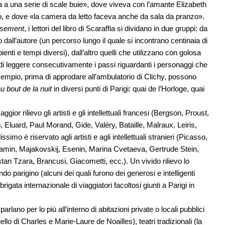
 a una serie di scale buie», dove viveva con l’amante Elizabeth
io, e dove «la camera da letto faceva anche da sala da pranzo».
ssement
, i lettori del libro di Scaraffia si dividano in due gruppi: da
to dall’autore (un percorso lungo il quale si incontrano centinaia di
enti e tempi diversi), dall’altro quelli che utilizzano con golosa
 di leggere consecutivamente i passi riguardanti i personaggi che
sempio, prima di approdare all’ambulatorio di Clichy, possono
 bout de la nuit
in diversi punti di Parigi: quai de l’Horloge, quai
ior rilievo gli artisti e gli intellettuali francesi (Bergson, Proust,
Eluard, Paul Morand, Gide, Valéry, Bataille, Malraux, Leiris,
mo è riservato agli artisti e agli intellettuali stranieri (Picasso,
njamin, Majakovskij, Esenin, Marina Cvetaeva, Gertrude Stein,
an Tzara, Brancusi, Giacometti, ecc.). Un vivido rilievo lo
o parigino (alcuni dei quali furono dei generosi e intelligenti
rigata internazionale di viaggiatori facoltosi giunti a Parigi in
rlano per lo più all’interno di abitazioni private o locali pubblici
lo di Charles e Marie-Laure de Noailles), teatri tradizionali (la