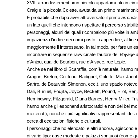
XVIII arrondissement: «un piccolo appartamento in cima
Craig e la piccola Colette, avuta da un primo matrimon
È probabile che dopo aver attraversato il primo
arrondi
un lato quelli che intendono rispettare il percorso stabili
personaggi, alcuni dei quali ricompaiono più volte in ambi
impazienza l’indice dei nomi posto in appendice, al fine
maggiormente li interessano. In tal modo, per fare un e
incontrare in sequenze ravvicinate l’autore del
Voyage au
d’Anjou, quai de Bourbon, rue d’Alsace, rue Lepic.
Anche se nel libro di Scaraffia, com’è naturale, hanno magg
Aragon, Breton, Cocteau, Radiguet, Colette, Max Jacob, 
Sartre, de Beauvoir, Simenon, ecc.), uno spazio notevolissi
Dalí, Buñuel, Foujita, Joyce, Beckett, Pound, Eliot, Be
Hemingway, Fitzgerald, Djuna Barnes, Henry Miller, Trist
hanno anche gli esponenti aristocratici e non del bel mond
mecenati), nonché i più significativi rappresentanti della b
cerca di eccitazioni fisiche e culturali.
I personaggi che ho elencato, e altri ancora, agiscono e pa
di vario tipo: case modeste e palazzi sontuosi (come quel