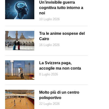
Un’invisibile guerra
cognitiva tutto intorno a
noi
10 Luglio 2026
Tra le anime sospese del
Cairo
16 Luglio 2026
La Svizzera paga,
accoglie ma non conta
8 Luglio 2026
uis-Ferdinand Céline in una fotografia del 1932 (Keystone)
Molto più di un centro
polisportivo
22 Luglio 2026