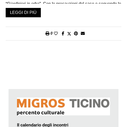
“Giardinieri in erba”. Con le precauzioni del caso e seguendo le
direttive delle autorità, i lavori al Lortobio proseguono e
LEGGI DI PIÙ
acquistano un valore ancora più significativo. Durante le
mattinate del sabato accogliamo un massimo di 10 bambini
dalle 9.00 alle 12.00. Possiamo così suddividerli in gruppetti di
0
tre o quattro bambini in modo che è più facile tenere le
distanze sia quando lavoriamo fra le aiuole, sia quando siamo
seduti in cerchio per discutere, riflettere, scambiarci opinioni e
fare delle pause per giocare, bere…» ci racconta Buletti.
Lortobio è un grande spazio di terreno, non lontano dalla
stazione di Sant’Antonino, nei pressi della fattoria Colombera.
«L’area comprende un orto di erbe aromatiche e medicinali, un
orto sinergico, alcuni campetti di mais, patate, zucche e
asparagi, un frutteto di meli di varietà antiche, un giardino di
fiori e aiuole di bacche, diversi cumuli di composto, diversi
habitat, un prato magro, ed anche una piccola casetta in sasso
con un fienile».
Il progetto si può dire sia ben consolidato e seguito da tempo:
Il calendario degli incontri
«Il nostro orto esiste ormai da più di dieci anni» conferma