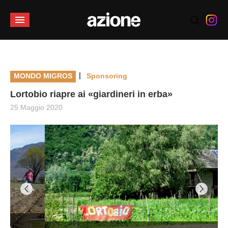
|
MONDO MIGROS
Sponsoring
Lortobio riapre ai «giardineri in erba»
25 Maggio 2020