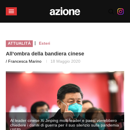
|
ATTUALITÀ
Esteri
All’ombra della bandiera cinese
/ Francesca Marino
18 Maggio 2020
Al leader cinese Xi Jinping molti leader e paesi vorrebbero
a
chiedere i danni di guerra per il suo silenzio sulla pandemia
(AFP)