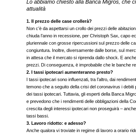
Lo abbiamo chiesto alla Banca Migros, che ci h
attualità
1. Il prezzo delle case crollerà?
Non c’è da aspettarsi un crollo dei prezzi delle abitazio
chiuda l’anno in recessione, per Christoph Sax, capo e
pluriennale con grosse ripercussioni sul prezzo delle c
congiuntura. Inoltre, diversamente dalle borse, sul merc
in attesa che il mercato si riprenda dallo shock. E anche 
prezzi. Di conseguenza, è improbabile che le banche res
2. I tassi ipotecari aumenteranno presto?
I tassi ipotecari sono influenzati, tra l’altro, dai rendiment
temono che a seguito della crisi del coronavirus i debit
dei tassi ipotecari. Tuttavia, gli esperti della Banca Mig
e prevedono che i rendimenti delle obbligazioni della 
crescita degli interessi ipotecari non proseguirà – anch
tassi bassi.
3. Lavoro ridotto: e adesso?
Anche qualora vi troviate in regime di lavoro a orario rido