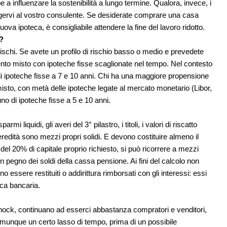
 influenzare la sostenibilità a lungo termine. Qualora, invece, i
olgervi al vostro consulente. Se desiderate comprare una casa
va ipoteca, è consigliabile attendere la fine del lavoro ridotto.
?
ischi. Se avete un profilo di rischio basso o medio e prevedete
ento misto con ipoteche fisse scaglionate nel tempo. Nel contesto
i ipoteche fisse a 7 e 10 anni. Chi ha una maggiore propensione
isto, con metà delle ipoteche legate al mercato monetario (Libor,
o di ipoteche fisse a 5 e 10 anni.
i liquidi, gli averi del 3° pilastro, i titoli, i valori di riscatto
l’eredità sono mezzi propri solidi. E devono costituire almeno il
el 20% di capitale proprio richiesto, si può ricorrere a mezzi
 in pegno dei soldi della cassa pensione. Ai fini del calcolo non
o essere restituiti o addirittura rimborsati con gli interessi: essi
eca bancaria.
shock, continuano ad esserci abbastanza compratori e venditori,
munque un certo lasso di tempo, prima di un possibile