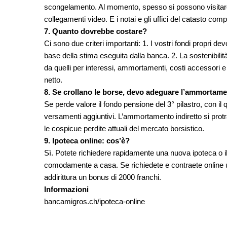
scongelamento. Al momento, spesso si possono visitare
collegamenti video. E i notai e gli uffici del catasto comp
7. Quanto dovrebbe costare?
Ci sono due criteri importanti: 1. I vostri fondi propri d
base della stima eseguita dalla banca. 2. La sostenibilità f
da quelli per interessi, ammortamenti, costi accessori 
netto.
8. Se crollano le borse, devo adeguare l’ammortamen
Se perde valore il fondo pensione del 3° pilastro, con i
versamenti aggiuntivi. L’ammortamento indiretto si pro
le cospicue perdite attuali del mercato borsistico.
9. Ipoteca online: cos’è?
Sì. Potete richiedere rapidamente una nuova ipoteca o il
comodamente a casa. Se richiedete e contraete online u
addirittura un bonus di 2000 franchi.
Informazioni
bancamigros.ch/ipoteca-online