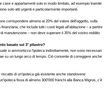
 case e appartamenti solo in modo limitato, ad esempio tramite
iono solo atti urgenti e particolarmente importanti.
evono corrispondere almeno al 20% del valore dell’oggetto, sulla
inanziaria, che include tutti i costi legati all’abitazione – a partire
e di manutenzione – non deve superare il 35% del vostro reddito
to basato sul 3° pilastro?
l quale si ammortizza l’ipoteca indirettamente, non sono necessari
trae su un lungo arco di tempo. Ciò consente di correggere anche
 riscatto di un’ipoteca già esistente anche standovene
n’ipoteca fissa di almeno 300’000 franchi alla Banca Migros, c’è