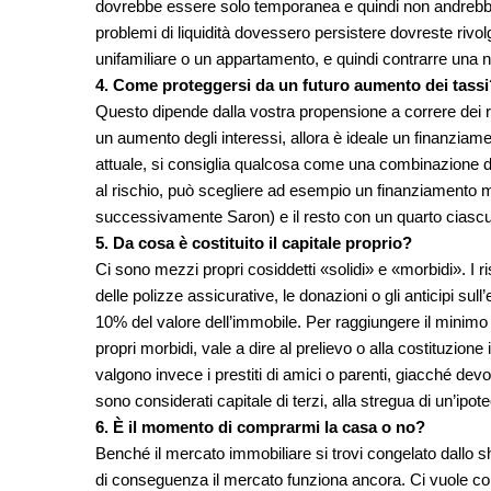
dovrebbe essere solo temporanea e quindi non andrebbe a
problemi di liquidità dovessero persistere dovreste riv
unifamiliare o un appartamento, e quindi contrarre una nuo
4. Come proteggersi da un futuro aumento dei tassi
Questo dipende dalla vostra propensione a correre dei r
un aumento degli interessi, allora è ideale un finanziam
attuale, si consiglia qualcosa come una combinazione d
al rischio, può scegliere ad esempio un finanziamento m
successivamente Saron) e il resto con un quarto ciascun
5. Da cosa è costituito il capitale proprio?
Ci sono mezzi propri cosiddetti «solidi» e «morbidi». I risparm
delle polizze assicurative, le donazioni o gli anticipi sul
10% del valore dell’immobile. Per raggiungere il minimo d
propri morbidi, vale a dire al prelievo o alla costituzione
valgono invece i prestiti di amici o parenti, giacché devon
sono considerati capitale di terzi, alla stregua di un’ipot
6. È il momento di comprarmi la casa o no?
Benché il mercato immobiliare si trovi congelato dallo 
di conseguenza il mercato funziona ancora. Ci vuole co