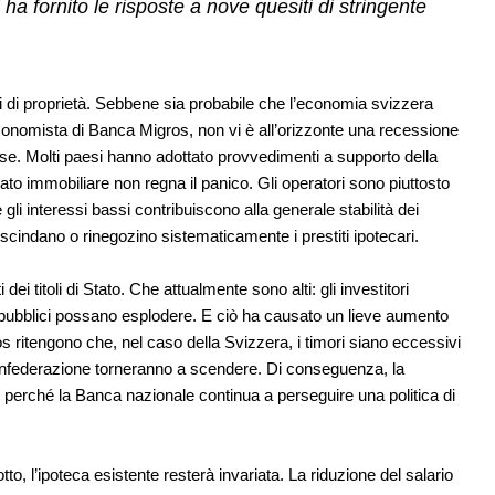
a fornito le risposte a nove quesiti di stringente
ni di proprietà. Sebbene sia probabile che l’economia svizzera
conomista di Banca Migros, non vi è all’orizzonte una recessione
ase. Molti paesi hanno adottato provvedimenti a supporto della
ato immobiliare non regna il panico. Gli operatori sono piuttosto
gli interessi bassi contribuiscono alla generale stabilità dei
cindano o rinegozino sistematicamente i prestiti ipotecari.
i dei titoli di Stato. Che attualmente sono alti: gli investitori
i pubblici possano esplodere. E ciò ha causato un lieve aumento
ros ritengono che, nel caso della Svizzera, i timori siano eccessivi
Confederazione torneranno a scendere. Di conseguenza, la
e perché la Banca nazionale continua a perseguire una politica di
tto, l’ipoteca esistente resterà invariata. La riduzione del salario