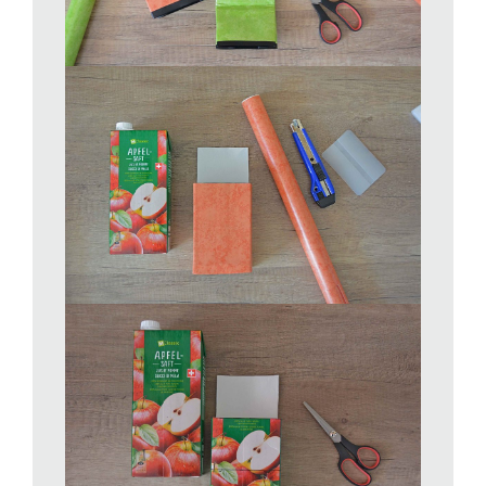
monete vere? Vi viene in soccorso un vecchio bricolage senza
tempo. Prendete alcune monete e mettetele su un piano,
sovrapponete un foglio di carta bianco e con la matita passate
“ricalcate” le monete finche non vi apparirà lo stampo. Questa
tecnica, si chiama frottage.
www.lostiledigio.ch