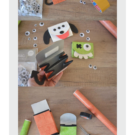
l’intero contenitore. Se non siete pratici vi consiglio di rivestire
prima il rettangolo della patella e quindi tagliando una striscia di
adesivo di 14x40cm tutto il contenitore. Fate aderire bene
cercando di non formare bolle. A seconda del personaggio che
volete creare arrotondate la patella a piacere con le forbici.
Quindi con del nastro isolante rifinite tutto il perimetro dei bordi
dopo averli pareggiati. Date ora forma al vostro portafogli. Fate
rientrare le parti laterali, quindi piegate in due e unite le due
parti al centro con del biadesivo forte. Premete bene e
appiattite tutte le pieghe. Incollate un pezzetto di velcro
autoadesivo come chiusura.
Decorate ora a piacere il fronte del vostro portamonete di
riciclo. Create il vostro originale mostriciattolo o un buffo
animaletto. Potete inserire elementi in adesivo, occhietti
semovibili, parti in gomma crepla oppure sempre in cartone
terta pak rivestito a piacere. Il vostro buffo portamonete
mostruoso è pronto per essere riempito.
Idea in più
: Il vostro bimbo è ancora piccino per utilizzare