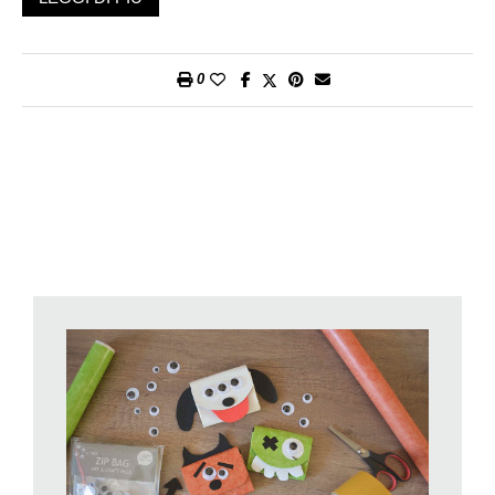
Tetra pak vuoti
pellicola adesiva
forbici
0
taglierino
righello
penna biro o indelebile
biadesivo, nastro isolante
occhietti semovibili
un pezzetto di velcro
(tutti i materiali utilizzati per questo progetto sono di recupero)
Procedimento
Tagliate il bordo superiore e quello inferiore del tetra pak, quindi
lavatelo e asciugatelo con cura.Con un righello misurate 21 cm
e tagliate l’eccedenza. Suddividete quindi, segnandole con
una penna, il vostro contenitore in 3 parti da 7 cm. Procedete
quindi a tagliare dalla parte superiore 3 lati, lasciando solo il
retro che diventerà la patella di chiusura del vostro
portamonete (vedi foto).
Con la pellicola adesiva, aiutandovi con una spatola rivestite