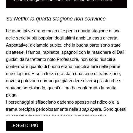
Su Netflix la quarta stagione non convince
Le aspettative erano molto alte per la quarta stagione di una
delle serie tv più popolari degli ultimi anni: La casa di carta.
Aspettative, diciamolo subito, che in buona parte sono state
disattese. I famosi rapinatori spagnoli con la maschera di Dalì,
guidati dall’altrettanto noto Professore, non sono riusciti a
confermare quanto di buono erano riusciti a fare nelle prime
due stagioni. E se la terza era stata una serie di transizione,
dove si potevano comunque già vedere diversi pilastri che si
stavano sgretolando, quest’ultima ha confermato la brutta
piega.
I personaggi si sfilacciano cadendo spesso nel ridicolo e la
trama precipita pericolosamente nella
soap opera
. Sono questi
gli aspetti principali che colpiscono in modo negativo,
soprattutto nella prima parte della nuova serie. Per fortuna,
LEGGI DI PIÙ
verso la fine, il thriller prende il sopravvento e la fiction si salva