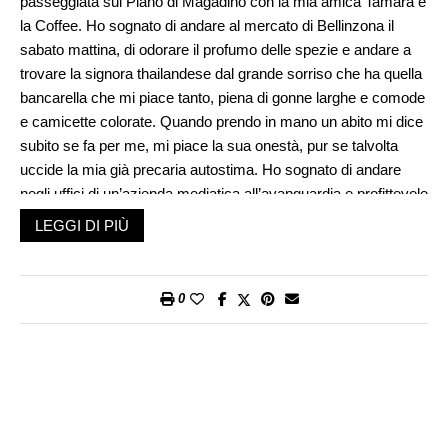
passeggiata sul Piano di Magadino con la mia amica Tamara e
la Coffee. Ho sognato di andare al mercato di Bellinzona il
sabato mattina, di odorare il profumo delle spezie e andare a
trovare la signora thailandese dal grande sorriso che ha quella
bancarella che mi piace tanto, piena di gonne larghe e comode
e camicette colorate. Quando prendo in mano un abito mi dice
subito se fa per me, mi piace la sua onestà, pur se talvolta
uccide la mia già precaria autostima. Ho sognato di andare
negli uffici di un’azienda mediatica all’avanguardia e profittevole
guidata da una direttrice grintosa che valorizza e coinvolge i
LEGGI DI PIÙ
collaboratori freelance, promuove il confronto in redazione e
crede in un giornalismo che onora l’intelligenza dei lettori.
Ho sognato di vedere le persone leggere il giornale tutte le
0
mattine, credere nel valore dell’informazione e nel lavoro dei
giornalisti per una società e una democrazia migliori. Ho
sognato di poter tornare a fare le interviste dal vivo, guardare
negli occhi chi mi racconta la sua storia. Ho sognato testate
che non hanno più bisogno di svendere la loro informazione a
un euro al mese se non addirittura offrirla gratuitamente e che il