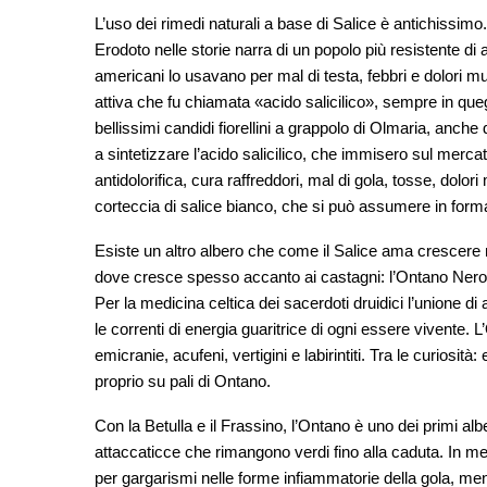
L’uso dei rimedi naturali a base di Salice è antichissimo
Erodoto nelle storie narra di un popolo più resistente di alt
americani lo usavano per mal di testa, febbri e dolori m
attiva che fu chiamata «acido salicilico», sempre in queg
bellissimi candidi fiorellini a grappolo di Olmaria, anche 
a sintetizzare l’acido salicilico, che immisero sul merca
antidolorifica, cura raffreddori, mal di gola, tosse, dolori
corteccia di salice bianco, che si può assumere in forma 
Esiste un altro albero che come il Salice ama crescere 
dove cresce spesso accanto ai castagni: l’Ontano Nero. 
Per la medicina celtica dei sacerdoti druidici l’unione di
le correnti di energia guaritrice di ogni essere vivente.
emicranie, acufeni, vertigini e labirintiti. Tra le curiosit
proprio su pali di Ontano.
Con la Betulla e il Frassino, l’Ontano è uno dei primi alber
attaccaticce che rimangono verdi fino alla caduta. In med
per gargarismi nelle forme infiammatorie della gola, ment