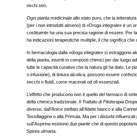
rischi seri.
Ogni pianta medicinale allo stato puro, che la letteratur
(per i non introdotti almeno) di «Droga integrale» è un or
costituente ha una sua precisa ragione di essere. Per la
ha indicazioni terapeutiche multiple, il che significa che
In farmacologia dalla «droga integrale» si estraggono alcu
della pianta, inseriti in composti chimici per dar luogo a
tutte le capacità curative che la natura gli ha dato. Le 
o infusione), di tintura alcolica, possono essere confe
secchi o fluidi, come macerati od oli essenziali.
L’effetto che producono non è quello del farmaco di sinte
della chimica tradizionale. Il
Trattato di Fitoterapia Drio
diverse, dall’Anice stellato all’Abete bianco e alla Canne
Tossillaggine o alla Primula. Ma per i disturbi influenzali pi
sull’Aspirina esistono due piante che di questo popolari
Spirea ulmaria.