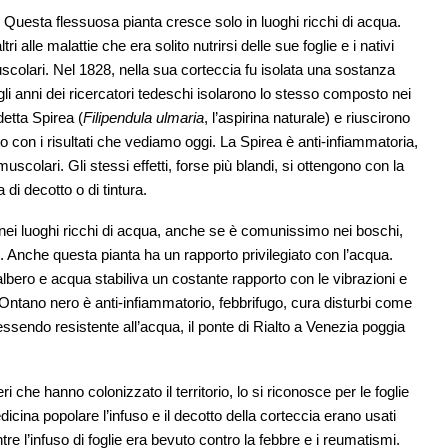
. Questa flessuosa pianta cresce solo in luoghi ricchi di acqua.
ri alle malattie che era solito nutrirsi delle sue foglie e i nativi
uscolari. Nel 1828, nella sua corteccia fu isolata una sostanza
li anni dei ricercatori tedeschi isolarono lo stesso composto nei
detta Spirea (
Filipendula ulmaria
, l’aspirina naturale) e riuscirono
to con i risultati che vediamo oggi. La Spirea è anti-infiammatoria,
 muscolari. Gli stessi effetti, forse più blandi, si ottengono con la
di decotto o di tintura.
nei luoghi ricchi di acqua, anche se è comunissimo nei boschi,
Anche questa pianta ha un rapporto privilegiato con l’acqua.
 albero e acqua stabiliva un costante rapporto con le vibrazioni e
 L’Ontano nero è anti-infiammatorio, febbrifugo, cura disturbi come
à: essendo resistente all’acqua, il ponte di Rialto a Venezia poggia
i che hanno colonizzato il territorio, lo si riconosce per le foglie
icina popolare l’infuso e il decotto della corteccia erano usati
re l’infuso di foglie era bevuto contro la febbre e i reumatismi.