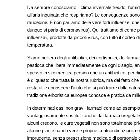
Da sempre conosciamo il clima invernale freddo, l’umidit
all’aria inquinata che respiriamo? Le conseguenze sono r
raucedine. E non parliamo delle vere forti influenze, c
dunque si parla di coronavirus). Qui trattiamo di come p
influenzali, prodotte da piccoli virus, con tutto il corteo d
temperatura.
Siamo nell’era degli antibiotici, dei cortisonici, dei farma
pasticca che libera immediatamente da ogni disagio, an
spesso ci si dimentica persino che un antibiotico, per d
è di questo che tratta la nostra rubrica, ma del fatto ch
resta utile conoscere l’aiuto che si può trarre dalla natura
tradizione erboristica europea conosce e pratica da mille
In determinati casi non gravi, farmaci come ad esempio gli
vantaggiosamente sostituiti anche dal farmaco vegetale
alcuni credono, le cure vegetali non sono totalmente pri
alcune piante hanno vere e proprie controindicazioni, e
imprudente, senza prescrizione medica o di personale q