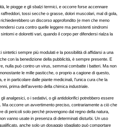
à, le piogge e gli sbalzi termici, e occorre forse accennare
affreddori, tossi secche o grasse, dolori muscolari, mal di gola,
he richiederebbero un discorso approfondito (e men che meno
rendersi cura contro quelle leggere ma persistenti sindromi
i sintomi e doloretti vari, quando il corpo per difendersi rialza la
ci sintetici sempre più modulati e la possibilità di affidarsi a una
che con la benedizione della pubblicità, è sempre presente. E
ire, nulla può contro un virus, semmai combatte i batteri. Ma non
e nonostante le mille pasticche, o proprio a cagione di questo,
, e in particolare dalle piante medicinali, l’unica cura che la
nni, prima dell’avvento della chimica industriale.
 analgesici, o i sedativi, o gli antidolorifici potrebbero essere
. Ma occorre un avvertimento preciso, contrariamente a ciò che
ve di pericoli solo perché provengono dal regno della natura,
 non vanno usate in presenza di determinati disturbi. Un uso
ualificato, anche solo un dosaggio sbagliato può comportare