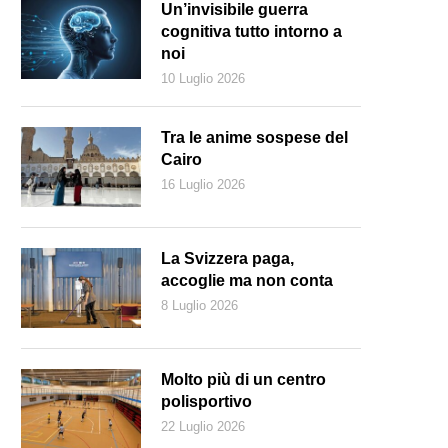
Un’invisibile guerra
cognitiva tutto intorno a
noi
10 Luglio 2026
Tra le anime sospese del
Cairo
16 Luglio 2026
La Svizzera paga,
accoglie ma non conta
8 Luglio 2026
ntano Nero (Bertu Ordiales)
Molto più di un centro
polisportivo
22 Luglio 2026