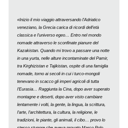
duecento miliardi di dollari, sostiene IATA (International Air
Transport Association).
Anche l’industria delle crociere è ferma e sono un milione e
«Inizio il mio viaggio attraversando l’Adriatico
duecentomila impieghi in pericolo (fonte: Cruise Lines
veneziano, la Grecia carica di ricordi dell’età
International Association). Nell’insieme oltre cinquanta milioni
classica e l’universo egeo… Entro nel mondo
di impieghi nel turismo sono a rischio secondo il WTTC (World
nomade attraverso le sconfinate pianure del
Travel & Tourism Council).
Kazakistan. Quando mi trovo a passare una notte
In un primo momento i Tour Operator hanno provato a offrire
in una yurta, nelle alture incontaminate del Pamir,
viaggi a prezzi stracciati – per esempio due settimane di safari
tra Kirghizistan e Tajikistan, ospite di una famiglia
in Sud Africa e Namibia per meno di mille dollari (G Adventures
nomade, torno ai secoli in cui i turco-mongoli
Safari) – ma pochi hanno raccolto l’offerta: anche dove
tenevano in scacco gli imperi agricoli di tutta
l’epidemia deve ancora arrivare, muoversi è complicato,
l’Eurasia… Raggiunta la Cina, dopo aver superato
pericoloso per sé e per gli altri ed eticamente discutibile.
montagne e deserti, dopo aver visto cambiare
I surrogati hanno poco sapore. Il «New York Times» propone
lentamente i volti, la gente, la lingua, la scrittura,
racconti di «turismo in casa» (
Staycation
), mandati dai suoi
l’arte, l’architettura, la cultura, la religione, le
lettori. Per esempio, Victoria: «Abbiamo annullato un giro del
tradizioni, le piante, gli animali, il cibo… provo lo
mondo di sette settimane. Per anni, durante i nostri viaggi,
stesso stupore che aveva provato Marco Polo,