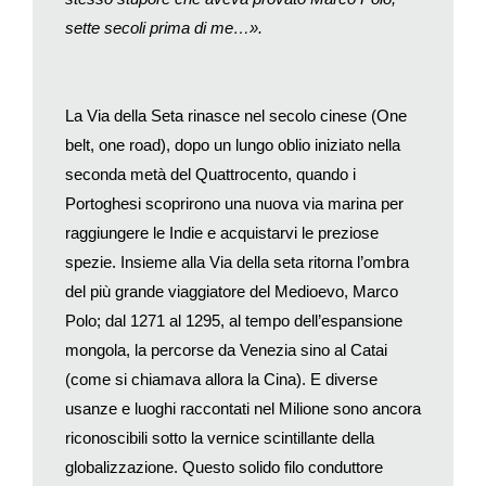
abbiamo comprato libri di cucina ma non li abbiamo aperti
sette secoli prima di me…».
quasi mai. Adesso li abbiamo ripresi in mano e stiamo
viaggiando per il mondo scegliendo ogni giorno una ricetta di
un Paese diverso. Finora è stato molto divertente».
La Via della Seta rinasce nel secolo cinese (One
Inevitabile la riscoperta di Xavier De Maistre e del suo
belt, one road), dopo un lungo oblio iniziato nella
fortunato Viaggio attorno alla mia stanza. È il racconto –
seconda metà del Quattrocento, quando i
davvero attuale – di come durante il carnevale del 1794 il
Portoghesi scoprirono una nuova via marina per
nobile ufficiale di Savoia avesse dovuto trascorrere
raggiungere le Indie e acquistarvi le preziose
quarantadue giorni agli arresti domiciliari per le conseguenze di
spezie. Insieme alla Via della seta ritorna l’ombra
un duello con un rivale in amore, trovando sempre nuovi motivi
d’interesse in uno spazio tanto ristretto.
del più grande viaggiatore del Medioevo, Marco
Polo; dal 1271 al 1295, al tempo dell’espansione
Le riviste specializzate propongono poi viaggi virtuali, nei
mongola, la percorse da Venezia sino al Catai
maggiori musei del mondo (per esempio il Louvre,
(come si chiamava allora la Cina). E diverse
https://www.louvre.fr/en/visites-en-ligne) o anche in luoghi
usanze e luoghi raccontati nel Milione sono ancora
famosi come Central Park
riconoscibili sotto la vernice scintillante della
(https://www.youvisit.com/tour/centralpark).
globalizzazione. Questo solido filo conduttore
Su Condé Nast Traveller la scrittrice di viaggio Juliet Kinsman