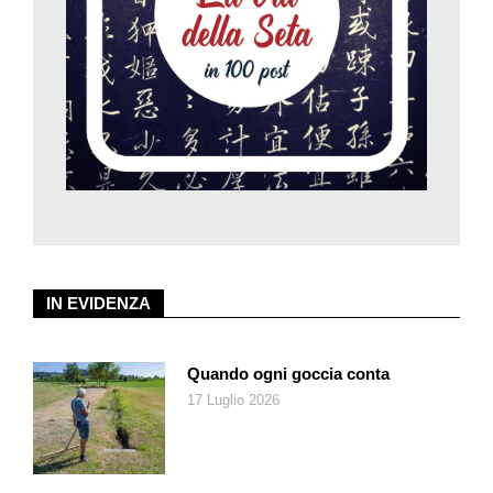
naturalmente ampie possibilità di disdetta), nella convinzione,
non infondata, che potrebbe poi essere difficile trovare posto
se l’emergenza finisse improvvisamente alle porte dell’estate.
Nell’insieme, comunque, poveri noi, se solo pensiamo a
cos’era il viaggio sino a poche settimane fa. L’unico vantaggio
di essere in fondo all’abisso è che si gode di un ottimo punto di
vista. Si vede bene per esempio come il turismo sia diventato
la prima attività compiutamente globale senza una vera
consapevolezza delle implicazioni: per esempio, banalmente,
che i virus viaggiano per il mondo alla stessa velocità degli
aerei a reazione. Nei prossimi mesi e anni dovremo sviluppare
IN EVIDENZA
un nuovo paradigma, combinando crescita, elasticità e
capacità di reazione (
resilienza
).
Quando ogni goccia conta
Certo il futuro è incerto (ma d’altronde lo è sempre). Se il virus
17 Luglio 2026
passerà abbastanza rapidamente, una ripresa graduale nel
2021 e piena nel 2022 sembra plausibile. Se invece l’epidemia,
coi suoi nuovi stili di vita, dovesse andare per le lunghe, alcuni