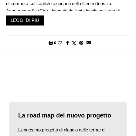
di compera sul capitale azionario della Centro turistico
Acquarossa Sa (Cta), detenuto dall’ente locale sull’area di
circa 80’000 mq in zona Comprovasco/Ganina dove dovrebbe
LEGGI DI PIÙ
appunto sorgere il futuro complesso turistico-alberghiero. Nel
frattempo, sempre a Lugano, è stata costituita la Sun Village
Projects SA, società con 300mila franchi di capitale azionario,
0
che entro la fine di quest’anno dovrebbe presentare il Piano di
quartiere del nuovo centro turistico, passo preliminare
indispensabile prima di arrivare alla domanda di costruzione
vera e propria e quindi alla licenza edilizia. Salvo inciampi e
ricorsi, l’obiettivo dei promotori della Sun Village Projects è di
aprire le porte entro il 2026 del nuovo polo turistico e termale di
Acquarossa per il quale si prevede un investimento di decine
di milioni. «La nostra idea – avallata dal Consiglio comunale
che ha approvato la convenzione – è di realizzare un quartiere
alberghiero-termale diffuso, non invasivo e a disposizione oltre
La road map del nuovo progetto
che dei turisti anche della popolazione per quanto riguarda le
attività commerciali, la ristorazione e l’utilizzo dell’area
L’ennesimo progetto di rilancio delle terme di
wellness», ci spiega Lino D’Andrea, presidente del consiglio