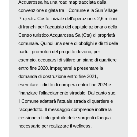
Acquarossa ha una road map tracciata dalla
d’amministrazione della Sun Village Projects. Niente a che
convenzione siglata tra il Comune e la Sun Village
vedere, insomma, con i faraonici progetti alberghieri che anche
Projects. Costo iniziale dell’operazione: 2,6 milioni
recentemente sono stati ipotizzati ad Acquarossa e poi
di franchi per l’acquisto del capitale azionario della
miseramente naufragati.
Centro turistico Acquarossa Sa (Cta) di proprietà
È una telenovela apparentemente senza fine quella delle
Terme di Acquarossa. Promotori e finanziatori pubblici o privati
comunale. Quindi una serie di obblighi e diritti delle
si sono susseguiti in un canovaccio, quello della riapertura di
parti. I promotori del progetto devono, per
un centro turistico e curativo nel cuore della Valle di Blenio, che
esempio, occuparsi di stilare un piano di quartiere
s’è bruscamente interrotto quasi mezzo secolo fa, nel 1971,
entro fine 2020, impegnarsi a presentare la
con la chiusura dello stabilimento termale realizzato nel 1882
domanda di costruzione entro fine 2021,
nel territorio di Lottigna (ora frazione di Acquarossa), alle
esercitare il diritto di compera entro fine 2024 e
pendici del Monte Simano.
finanziare l’allacciamento stradale. Dal canto suo,
Ancora oggi, provenendo dalla bassa valle e attraversando il
il Comune adatterà l’attuale strada di quartiere e
fiume Brenno a Comprovasco, non si può fare a meno di
ammirare la palazzina liberty dell’Hotel Terme circondata da un
l’acquedotto. Il messaggio comprende inoltre la
parco di 30’000 mq. In mezzo ad una fitta vegetazione che
cessione a titolo gratuito delle sorgenti d’acqua
sembra proteggerlo dagli sguardi degli estranei, però, si staglia
necessarie per realizzare il wellness.
un albergo fantasma che nella sua epoca di maggior splendore