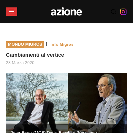
|
MONDO MIGROS
Info Migros
Cambiamenti al vertice
23 Marzo 2020
Peter Birrer (MGB) David Bosshart (Keystone)