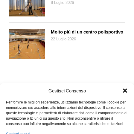
referente. Nel corso dell’anno saranno fornite ulteriori
8 Luglio 2026
informazioni a proposito della scelta del suo successore alla
guida del GDI.
Molto più di un centro polisportivo
22 Luglio 2026
Gestisci Consenso
Per fornire le migliori esperienze, utilizziamo tecnologie come i cookie per
memorizzare e/o accedere alle informazioni del dispositivo. Il consenso a
queste tecnologie ci permetterà di elaborare dati come il comportamento di
navigazione o ID unici su questo sito. Non acconsentire o ritirare il
consenso può influire negativamente su alcune caratteristiche e funzioni.