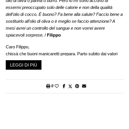
olio di oliva o panna o burro. Però io mi sono accorto di
essermi preoccupato solo delle calorie e non della qualità
dell’olio di cocco. È buono? Fa bene alla salute? Faccio bene a
sostituirlo all’olio di oliva o è meglio se faccio attenzione? A
mesi avrei un controllo del sangue e non vorrei avere
spiacevoli sorprese.
/
Filippo
Caro Filippo,
chissà che buoni manicaretti prepara. Parto subito dai valori
nutritivi: 100 g di olio di cocco contengono circa 99 g di grassi
LEGGI DI PIÙ
totali, di cui 85,9 g di grassi saturi. L’olio di oliva 90 g di grassi
totali di cui 10,7 g di grassi saturi. Il burro ha 82,2 g di grassi
totali di cui 49 g di grassi saturi e la panna 50 g di grassi totali
0
di cui 30 g saturi. Come sicuramente saprà, troppi grassi saturi
nella dieta non sono salutari perché aumentano i livelli di
colesterolo «cattivo» LDL, che a sua volta può aumentare il
rischio di malattie cardiache.
Avrà quindi spiacevoli sorprese nelle prossime analisi del
sangue? Questo purtroppo non posso dirglielo con certezza: