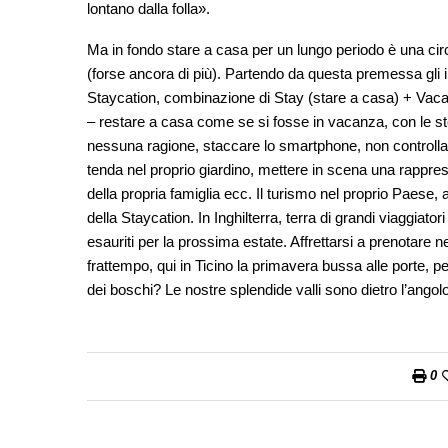
lontano dalla folla».
Ma in fondo stare a casa per un lungo periodo è una circ
(forse ancora di più). Partendo da questa premessa gli i
Staycation, combinazione di Stay (stare a casa) + Vac
– restare a casa come se si fosse in vacanza, con le ste
nessuna ragione, staccare lo smartphone, non controllare
tenda nel proprio giardino, mettere in scena una rapprese
della propria famiglia ecc. Il turismo nel proprio Paese, a
della Staycation. In Inghilterra, terra di grandi viaggiato
esauriti per la prossima estate. Affrettarsi a prenotare 
frattempo, qui in Ticino la primavera bussa alle porte, 
dei boschi? Le nostre splendide valli sono dietro l’ango
0