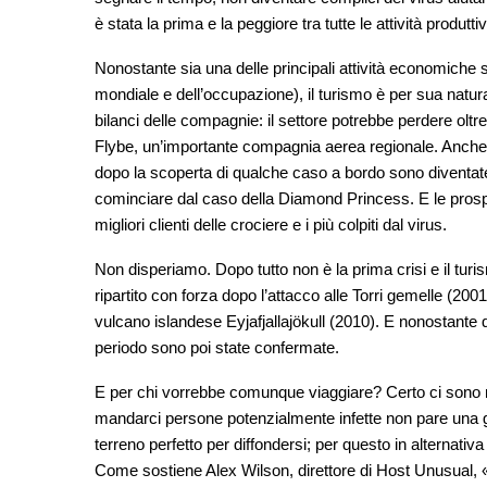
è stata la prima e la peggiore tra tutte le attività produtti
Nonostante sia una delle principali attività economiche
mondiale e dell’occupazione), il turismo è per sua natura f
bilanci delle compagnie: il settore potrebbe perdere oltre
Flybe, un’importante compagnia aerea regionale. Anche l
dopo la scoperta di qualche caso a bordo sono diventate
cominciare dal caso della Diamond Princess. E le prosp
migliori clienti delle crociere e i più colpiti dal virus.
Non disperiamo. Dopo tutto non è la prima crisi e il turis
ripartito con forza dopo l’attacco alle Torri gemelle (20
vulcano islandese Eyjafjallajökull (2010). E nonostante q
periodo sono poi state confermate.
E per chi vorrebbe comunque viaggiare? Certo ci sono 
mandarci persone potenzialmente infette non pare una gr
terreno perfetto per diffondersi; per questo in alternativ
Come sostiene Alex Wilson, direttore di Host Unusual, 