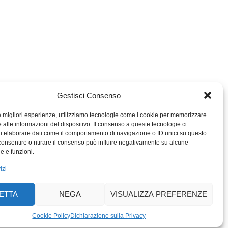
Gestisci Consenso
le migliori esperienze, utilizziamo tecnologie come i cookie per memorizzare
 alle informazioni del dispositivo. Il consenso a queste tecnologie ci
i elaborare dati come il comportamento di navigazione o ID unici su questo
consentire o ritirare il consenso può influire negativamente su alcune
MIGROS TICINO
he e funzioni.
MIGROS
izi
SCUOLA CLUB
PERCENTO CULTURALE
ETTA
NEGA
VISUALIZZA PREFERENZE
MIGROS TICINO
ACTIV FITNESS TICINO
Cookie Policy
Dichiarazione sulla Privacy