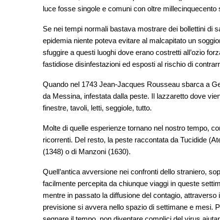
luce fosse singole e comuni con oltre millecinquecento s
Se nei tempi normali bastava mostrare dei bollettini di sa
epidemia niente poteva evitare al malcapitato un soggiorn
sfuggire a questi luoghi dove erano costretti all’ozio for
fastidiose disinfestazioni ed esposti al rischio di contrar
Quando nel 1743 Jean-Jacques Rousseau sbarca a Gen
da Messina, infestata dalla peste. Il lazzaretto dove vie
finestre, tavoli, letti, seggiole, tutto.
Molte di quelle esperienze tornano nel nostro tempo, c
ricorrenti. Del resto, la peste raccontata da Tucidide (A
(1348) o di Manzoni (1630).
Quell’antica avversione nei confronti dello straniero, sop
facilmente percepita da chiunque viaggi in queste setti
mentre in passato la diffusione del contagio, attraverso i
previsione si avvera nello spazio di settimane e mesi. P
segnare il tempo, non diventare complici del virus aiutan