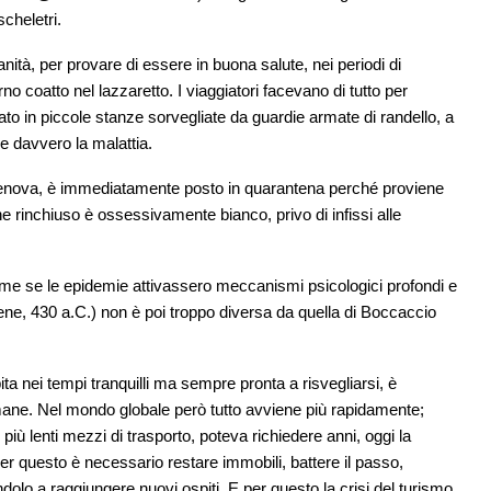
cheletri.
nità, per provare di essere in buona salute, nei periodi di
o coatto nel lazzaretto. I viaggiatori facevano di tutto per
zato in piccole stanze sorvegliate da guardie armate di randello, a
re davvero la malattia.
ova, è immediatamente posto in quarantena perché proviene
ne rinchiuso è ossessivamente bianco, privo di infissi alle
ome se le epidemie attivassero meccanismi psicologici profondi e
tene, 430 a.C.) non è poi troppo diversa da quella di Boccaccio
ita nei tempi tranquilli ma sempre pronta a risvegliarsi, è
mane. Nel mondo globale però tutto avviene più rapidamente;
 più lenti mezzi di trasporto, poteva richiedere anni, oggi la
er questo è necessario restare immobili, battere il passo,
dolo a raggiungere nuovi ospiti. E per questo la crisi del turismo