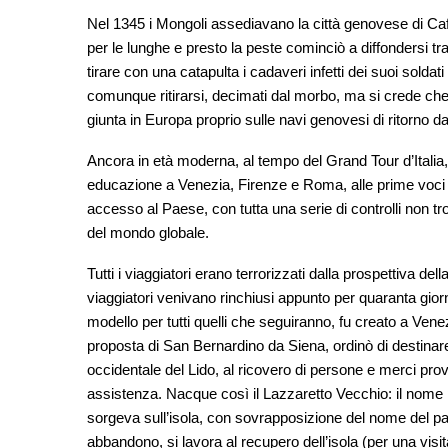
Nel 1345 i Mongoli assediavano la città genovese di Caf
per le lunghe e presto la peste cominciò a diffondersi tra 
tirare con una catapulta i cadaveri infetti dei suoi solda
comunque ritirarsi, decimati dal morbo, ma si crede che 
giunta in Europa proprio sulle navi genovesi di ritorno d
Ancora in età moderna, al tempo del Grand Tour d’Italia
educazione a Venezia, Firenze e Roma, alle prime voci d
accesso al Paese, con tutta una serie di controlli non trop
del mondo globale.
Tutti i viaggiatori erano terrorizzati dalla prospettiva d
viaggiatori venivano rinchiusi appunto per quaranta giorni
modello per tutti quelli che seguiranno, fu creato a Ven
proposta di San Bernardino da Siena, ordinò di destinare
occidentale del Lido, al ricovero di persone e merci proven
assistenza. Nacque così il Lazzaretto Vecchio: il nome
sorgeva sull’isola, con sovrapposizione del nome del pa
abbandono, si lavora al recupero dell’isola (per una visi