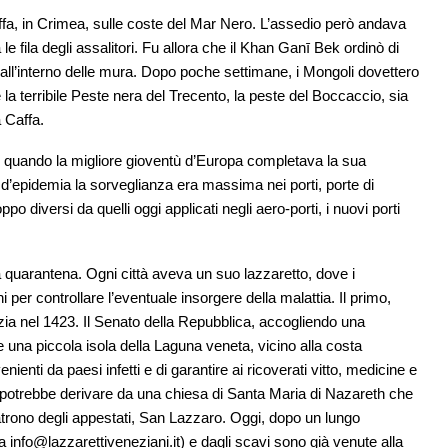
fa, in Crimea, sulle coste del Mar Nero. L’assedio però andava
le fila degli assalitori. Fu allora che il Khan Ganī Bek ordinò di
ti all’interno delle mura. Dopo poche settimane, i Mongoli dovettero
la terribile Peste nera del Trecento, la peste del Boccaccio, sia
a Caffa.
, quando la migliore gioventù d’Europa completava la sua
’epidemia la sorveglianza era massima nei porti, porte di
po diversi da quelli oggi applicati negli aero-porti, i nuovi porti
ella quarantena. Ogni città aveva un suo lazzaretto, dove i
 per controllare l’eventuale insorgere della malattia. Il primo,
ezia nel 1423. Il Senato della Repubblica, accogliendo una
 una piccola isola della Laguna veneta, vicino alla costa
ienti da paesi infetti e di garantire ai ricoverati vitto, medicine e
 potrebbe derivare da una chiesa di Santa Maria di Nazareth che
trono degli appestati, San Lazzaro. Oggi, dopo un lungo
ta
info@lazzarettiveneziani.it
) e dagli scavi sono già venute alla