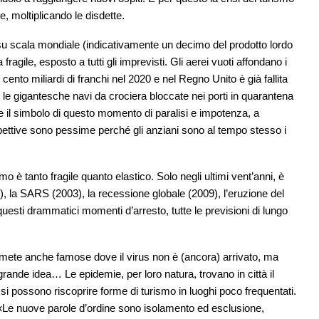
ve, moltiplicando le disdette.
 su scala mondiale (indicativamente un decimo del prodotto lordo
ragile, esposto a tutti gli imprevisti. Gli aerei vuoti affondano i
 cento miliardi di franchi nel 2020 e nel Regno Unito è già fallita
e gigantesche navi da crociera bloccate nei porti in quarantena
 il simbolo di questo momento di paralisi e impotenza, a
ettive sono pessime perché gli anziani sono al tempo stesso i
mo è tanto fragile quanto elastico. Solo negli ultimi vent’anni, è
01), la SARS (2003), la recessione globale (2009), l’eruzione del
uesti drammatici momenti d’arresto, tutte le previsioni di lungo
mete anche famose dove il virus non è (ancora) arrivato, ma
ande idea… Le epidemie, per loro natura, trovano in città il
a si possono riscoprire forme di turismo in luoghi poco frequentati.
«Le nuove parole d’ordine sono isolamento ed esclusione,