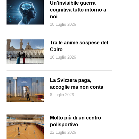
Un’invisibile guerra
cognitiva tutto intorno a
noi
10 Luglio 2026
Tra le anime sospese del
Cairo
16 Luglio 2026
La Svizzera paga,
accoglie ma non conta
8 Luglio 2026
nezia, Isola del Lazzaretto Vecchio (Godromil)
Molto più di un centro
polisportivo
22 Luglio 2026