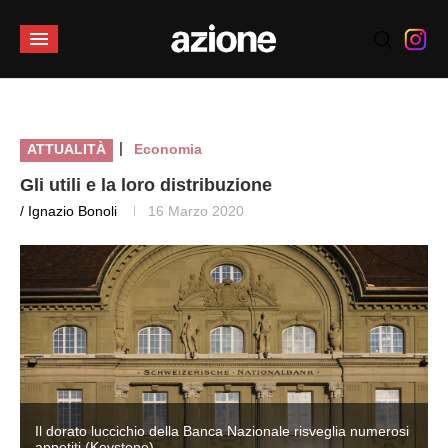
|
ATTUALITÀ
Economia
Gli utili e la loro distribuzione
/ Ignazio Bonoli
16 Marzo 2020
i
Il dorato luccichio della Banca Nazionale risveglia numerosi
appetiti (Keystone)