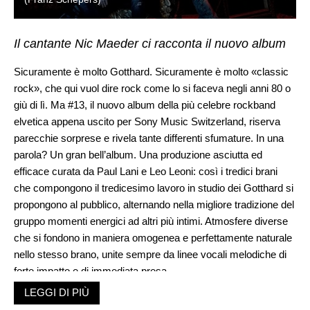
Il cantante Nic Maeder ci racconta il nuovo album
Sicuramente è molto Gotthard. Sicuramente è molto «classic
rock», che qui vuol dire rock come lo si faceva negli anni 80 o
giù di lì. Ma #13, il nuovo album della più celebre rockband
elvetica appena uscito per Sony Music Switzerland, riserva
parecchie sorprese e rivela tante differenti sfumature. In una
parola? Un gran bell’album. Una produzione asciutta ed
efficace curata da Paul Lani e Leo Leoni: così i tredici brani
che compongono il tredicesimo lavoro in studio dei Gotthard si
propongono al pubblico, alternando nella migliore tradizione del
gruppo momenti energici ad altri più intimi. Atmosfere diverse
che si fondono in maniera omogenea e perfettamente naturale
nello stesso brano, unite sempre da linee vocali melodiche di
forte impatto e di immediata presa.
Il lavoro scorre fluido rivelandosi nella sua completezza
LEGGI DI PIÙ
ascolto dopo ascolto, aprendosi continuamente a soluzioni non