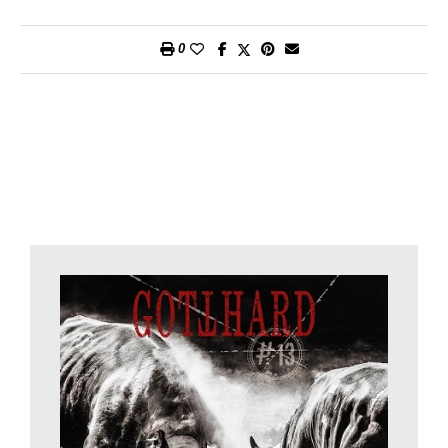
scontate.
10’000 Faces
parte come un brano rock senza
compromessi, ma subito la strofa rivela un groove sornione.
0
Better Than Love
ha dei riverberi quasi «alternative» che
sfociano in un ritornello potente che rimane subito in testa,
Rescue Me
veicola degli psichedelici echi anni Settanta e un
testo che invece parla del mondo di oggi e delle ossessioni
digitali che lo pervadono. Il lato giocoso dei Gotthard viene fuori
nell’orientaleggiante
Missteria
scritta con Francis Rossi degli
Status Quo e c’è perfino un’inaspettata cover di
S.O.S.
degli
Abba.
Tanta roba qua dentro: Leo Leoni, Marc Lynn, Freddy Scherer
e Nic Maeder hanno fatto un gran lavoro di songwriting senza
abbandonare il loro campo da gioco preferito. Dietro la batteria
stavolta non siede Hena Habegger, che già da un po’ ha ridotto
le sue attività musicali annunciando un periodo di pausa per
dedicarsi alla famiglia. A sostituirlo in studio è Alex Motta
mentre nel tour, previsto per aprile fra Germania, Austria,
Bulgaria e Svizzera – coronavirus permettendo, come per tutti
gli altri eventi – il ruolo sarà di Flavio Mezzodi dei Krokus.