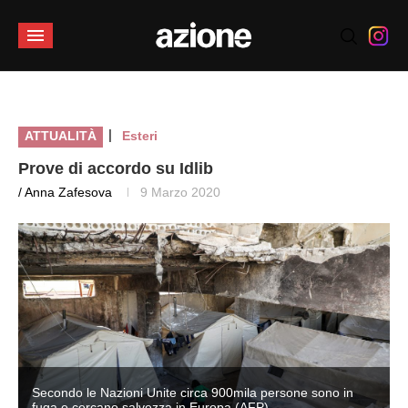
|
ATTUALITÀ
Esteri
Prove di accordo su Idlib
/ Anna Zafesova
9 Marzo 2020
Secondo le Nazioni Unite circa 900mila persone sono in
fuga e cercano salvezza in Europa (AFP)