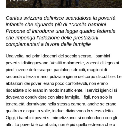
Caritas svizzera definisce scandalosa la povertà
infantile che riguarda più di 100mila bambini.
Propone di introdurre una legge quadro federale
che imponga l’adozione delle prestazioni
complementari a favore delle famiglie
Una volta, nei primi decenni del secolo scorso, i bambini
poveri si distinguevano. Vestiti malamente, zoccoli di legno ai
piedi invece delle scarpe, pantaloni sdruciti, maglioni di
seconda o terza mano, pulizia e igiene del corpo discutibile. Le
abitazioni dei poveri erano poco confortevoli, non erano
riscaldate o lo erano in modo insufficiente, i servizi igienici si
dovevano condividere con altre famiglie. I figli, non solo in
tenera età, dormivano nella stessa camera, anche se erano
quattro o cinque: a volte, in due, dividevano lo stesso letto.
Oggi, i bambini poveri si mimetizzano, si confondono con gli
altri. La povertà è cambiata, non è più quella estrema che a