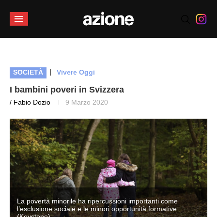
|
SOCIETÀ
Vivere Oggi
I bambini poveri in Svizzera
/ Fabio Dozio
9 Marzo 2020
La povertà minorile ha ripercussioni importanti come
l’esclusione sociale e le minori opportunità formative
(Keystone)