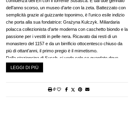
confluenza dell’En con il torrente Susasca. E dal due gennaio
dell’anno scorso, un museo d’arte con la zeta. Battezzato con
semplicità grazie al guizzante toponimo, è l’unico esile indizio
che porta alla sua fondatrice: Grażyna Kulczyk. Miliardaria
polacca collezionista d’arte moderna con caschetto biondo e la
passione per i vestiti in pelle nera. Ricavato dai resti di un
monastero del 1157 e da un birrificio ottocentesco chiuso da
più di ottant’anni, il primo pregio è il mimetismo.
Dalla stazioncina di Susch, si vede solo se guardate dove
dovete, accanto all’algida chiesa di San Jon e la torre Planta
LEGGI DI PIÙ
con cupola a cipolla. Bianco neve, ballatoi in legno, il Muzeum
Susch (1423 m) si trova proprio sulla sponda destra del fiume
che scorre in mezzo al paese. L’unico di tutta la Bassa
0
Engadina dove l’En passa così vicino: sul ponte mi rendo
conto della sua forte presenza liturgica e terapeutica. Entrata a
tutto sesto, porta nero antracite. Anfibolite, la parola del giorno,
in testa da stamattina. Roccia metamorfica locale il cui
termine, mai sentito prima, è saltato fuori in uno dei vari articoli
entusiasti a proposito dell’opera acclamata del duo di architetti: