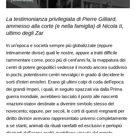
La testimonianza privilegiata di Pierre Gilliard,
ammesso alla corte (e nella famiglia) di Nicola II,
ultimo degli Zar
In un’epoca e società sempre più globalizzate (eppure
intimamente divise) quali le nostre, appare a tratti difficile
rammentare come, poco più di cent’anni fa, la mappatura dei
centri di potere geopolitici vedesse il mondo ancora suddiviso
in pochi, potentissimi centri nevralgici in grado di decidere le
sorti d’interi emisferi. Erano gli ultimi colpi di coda dell’epoca
dei grandi Imperi, i quali, in seguito spazzati via dalla Prima
guerra mondiale, avrebbero lasciato il posto alle nascenti
«nazioni-stato» destinate a divenire simbolo stesso del
novecento; eppure, per secoli, le corti di questi «regnanti per
diritto divino» avevano rappresentato universi completamente
a sé stanti, animati da rituali rarefatti ed esclusivi e perlopiù
disgiunti dall’aspra realtà quotidiana vissuta dal popolo.