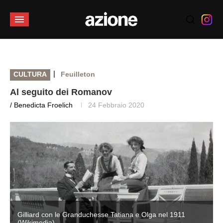
|
CULTURA
Feuilleton
Al seguito dei Romanov
/ Benedicta Froelich
24 Febbraio 2020
Gilliard con le Granduchesse Tatiana e Olga nel 1911
(Wikimedia)