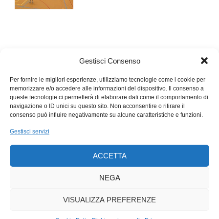
e sono giunti fino ai nostri giorni grazie anche agli scavi delle
talpe.
Le discariche delle loro gallerie, i monticoli così evidenti
durante i mesi invernali, possono contenere innumerevoli
piccole schegge di selce, come fu recentemente osservato
Gestisci Consenso
presso i Padenghe sulle rive del lago di Garda.
Per fornire le migliori esperienze, utilizziamo tecnologie come i cookie per
memorizzare e/o accedere alle informazioni del dispositivo. Il consenso a
queste tecnologie ci permetterà di elaborare dati come il comportamento di
navigazione o ID unici su questo sito. Non acconsentire o ritirare il
consenso può influire negativamente su alcune caratteristiche e funzioni.
Gestisci servizi
ACCETTA
NEGA
VISUALIZZA PREFERENZE