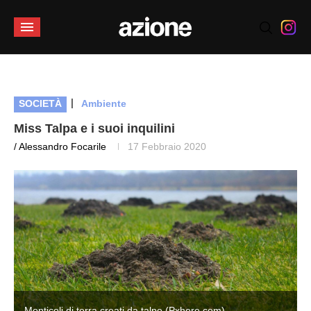
|
SOCIETÀ
Ambiente
Miss Talpa e i suoi inquilini
/ Alessandro Focarile
17 Febbraio 2020
Monticoli di terra creati da talpe (Pxhere.com)