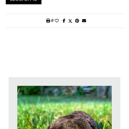
definito.
Tra i vari monticoli di terra, talvolta ne risulta uno di maggiori
dimensioni – discarica di vecchia data – spesso ricoperto di
0
vegetazione. È molto probabile, ma non sempre, che esso
contenga il nido della talpa (la
talpiera
): un ammasso
rotondeggiante di cospicue dimensioni (20-30 centimetri di
diametro) formato con detriti vegetali, come fogliame e fieno,
ma anche con pezzi di carta e di plastica, vale a dire con tutto
quanto la talpa riesce a trovare e utilizzare per la costruzione
della sua dimora.
Alla cavità, contenente il nido, confluiscono più sistemi di
gallerie: di circolazione, di fuga e di aerazione. E quanto
osserviamo in superficie, dà solo una modesta idea della
complessità che esiste in profondità.
Le talpe (genere
Talpa
) sono mammiferi zoofagi (predatori)
diffusi nella regione euro-asiatica. Nell’Europa occidentale
sono note: la
europaea
, che è quella più diffusa. La
caeca
con
una frammentata e discontinua diffusione euro-meridionale.
Infine, la
romana
presente nell’Italia centro-meridionale e in