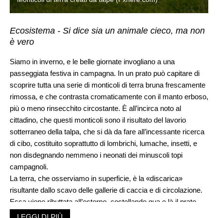
Ecosistema - Si dice sia un animale cieco, ma non
è vero
Siamo in inverno, e le belle giornate invogliano a una
passeggiata festiva in campagna. In un prato può capitare di
scoprire tutta una serie di monticoli di terra bruna frescamente
rimossa, e che contrasta cromaticamente con il manto erboso,
più o meno rinsecchito circostante. È all’incirca noto al
cittadino, che questi monticoli sono il risultato del lavorio
sotterraneo della talpa, che si dà da fare all’incessante ricerca
di cibo, costituito soprattutto di lombrichi, lumache, insetti, e
non disdegnando nemmeno i neonati dei minuscoli topi
campagnoli.
La terra, che osserviamo in superficie, è la «discarica»
risultante dallo scavo delle gallerie di caccia e di circolazione.
Essa viene ributtata all’esterno, costellando qua e là il prato
eseguendo un percorso capriccioso ai nostri occhi, e non ben
LEGGI DI PIÙ