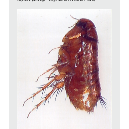
grillo-talpa
si ciba principalmente di radici, a differenza del
nostro amico.
Una bella e lucida pelliccia, le zampe anteriori ben
equipaggiate per lo scavo, il muso pronunziato, il codino ritto
come il trolley di un tram, sono le caratteristiche salienti della
talpa. Nella ricerca del cibo, essa è guidata dalle vibrazioni del
suolo prodotte dai lombrichi, dall’odorato e dal tatto. Tutti sensi
molto sofisticati ed efficienti, che suppliscono al modesto
apparato visivo costituito dai due occhietti semi-nascosti tra i
peli delle sopracciglia.
Madre Natura ha ottimamente attrezzato il nostro animaletto
sotterraneo, che si muove con grande velocità e disinvoltura,
mantenendo il codino ritto, che scorre come un «
trolley
» sulla
volta dei cunicoli, captando segnali tattili, e sfatando certe
dicerie sulla sua presunta lentezza di movimenti. Alle nostre
latitudini, la gestazione dura tre mesi: dalla fine di gennaio a
quella di aprile. A un mese di età, si lascia la mamma, e
ognuno se ne va per i fatti propri.
La
talpiera
ospita però anche altri inquilini. Sempre alla ricerca