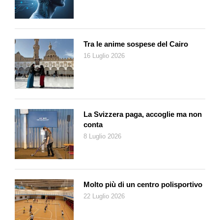
mancano inoltre i predatori delle larve (come i coleotteri
stafilinidi). Infine, e per completare il quadro, vi sono numerose
vespe, microscopiche parassite che depongono le loro uova
su adulti, larve e uova. Intorno, e sulla talpa, vive e prospera
Tra le anime sospese del Cairo
tutto un mondo di utilizzatori a vari livelli. E questo microcosmo
16 Luglio 2026
può essere racchiuso in una minuscola palla di fieno e di
fogliame, a portata di mano della nostra eventuale curiosità.
E poi c’è la talpa archeologa. Circa un secolo fa, erano in gran
voga nella regione pedemontana dell’Insubria, gli scavi alla
ricerca e allo studio di preistorici insediamenti umani su
La Svizzera paga, accoglie ma non
palafitte. Furono individuati diversi agglomerati di capanne tra il
conta
Varesotto e il Veneto, e i ritrovamenti furono oggetto di dotti
8 Luglio 2026
studi da parte di valenti scienziati lombardi.
Questi insediamenti di nostri lontani antenati vennero attribuiti a
un periodo storico dopo la ritirata dei ghiacciai, quando i metalli
non erano ancora conosciuti, e l’uomo produceva rozzi ma
Molto più di un centro polisportivo
funzionali manufatti di selce calcarea: punte di frecce,
22 Luglio 2026
raschiatoi per le pelli, falcetti. Gli abbondanti rifiuti della
lavorazione della selce venivano abbandonati in gran numero,