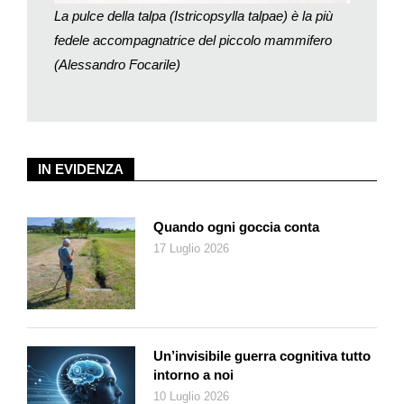
La pulce della talpa (Istricopsylla talpae) è la più
selettiva di «nicchie ecologiche» non occupate, gli insetti non
fedele accompagnatrice del piccolo mammifero
potevano mancare nei nidi di talpa. Questi ambienti sono
popolati da una fauna di insetti strettamente legata (infeudata)
(Alessandro Focarile)
alla presenza di un ben definito «padrone di casa»: talpa,
marmotta, riccio, volpe, e tasso.
Le ricerche specializzate hanno permesso di individuare una
quarantina di specie di coleotteri, di oltre 200 specie di ditteri
IN EVIDENZA
(mosche e moscerini), e dell’immancabile enorme pulce della
talpa (foto): l’istricopsilla che, con i suoi 5 millimetri di statura, è
la più grande specie europea. Analizzando le caratteristiche di
Quando ogni goccia conta
queste popolazioni di insetti, peculiari del micro-ambiente
17 Luglio 2026
«talpiera», si può rilevare la marcata eterogeneità dei suoi
componenti. La talpa stessa gode dei servigi di un minuscolo
coleottero: il leptino seriato (disegno), cieco e piatto, che si
incarica di fare pulizia tra i peli.
Gli ammassi vegetali che formano il nido sono la sede ideale
Un’invisibile guerra cognitiva tutto
per la formazione di micro-funghi utilizzati dai ditteri e da
intorno a noi
alcune specie di coleotteri, come la coleva agile. Non
10 Luglio 2026