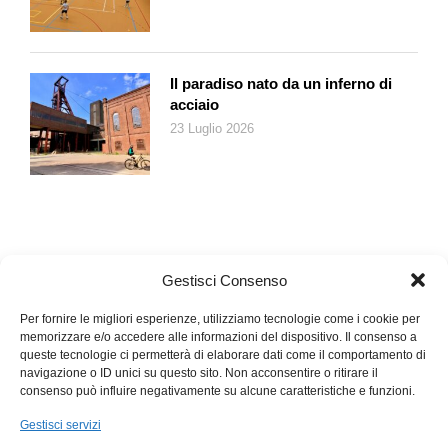
Un Suv che può viaggiare in modalità esclusivamente elettrica,
mista oppure solo a benzina.
Il bello è che a bordo la differenza quasi non si percepisce
grazie a un’elettronica evoluta che sovraintende alla mobilità
Il paradiso nato da un inferno di
gestendo tutti i sistemi. Si può anche fare a meno del manuale
acciaio
d’istruzioni… Ed ecco che l’automobilista può rilassarsi e
23 Luglio 2026
pensare solo a guidare. E l’ansia da autonomia? Viaggiando
con il solo motore elettrico le batterie permettono di percorrere
60 km ma grazie al «tradizionale» propulsore a benzina si
possono fare anche centinaia di chilometri senza preoccuparsi
di dover trovare una presa di corrente.
Gestisci Consenso
Per fornire le migliori esperienze, utilizziamo tecnologie come i cookie per
memorizzare e/o accedere alle informazioni del dispositivo. Il consenso a
queste tecnologie ci permetterà di elaborare dati come il comportamento di
navigazione o ID unici su questo sito. Non acconsentire o ritirare il
consenso può influire negativamente su alcune caratteristiche e funzioni.
Gestisci servizi