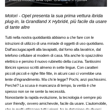
Motori - Opel presenta la sua prima vettura ibrida
plug-in, la Grandland X Hybrid4, più facile da usare
di tante altre
Tutti nella nostra quotidianità abbiamo a che fare con le
istruzioni di utilizzo di una miriade di oggetti di uso quotidiano.
Dall’asciugacapelli alla lavapiatti, dal forno alla lavatrice, dal
telefono cellulare al modem di casa. Ma anche lo spazzolino
elettrico e persino il nuovo rubinetto della cucina. Tantissimi
libricini spesso scritti almeno in sette lingue. Con caratteri
piccoli piccoli e righe fitte fitte, in alcuni casi ci vorrebbe una
lente d’ingrandimento. Ma chi le legge? Pochi, anzi pochissimi.
Perché? La scusa è mancanza di tempo, la verità è che
spesso non se ne sente la necessità.
Nonostante la rapida evoluzione, la tecnologia è sempre più
user friendly
, ovvero amichevole, facile da usare. L’automobile,
che in molti utilizzano tutti i giorni, ha in dotazione da diversi