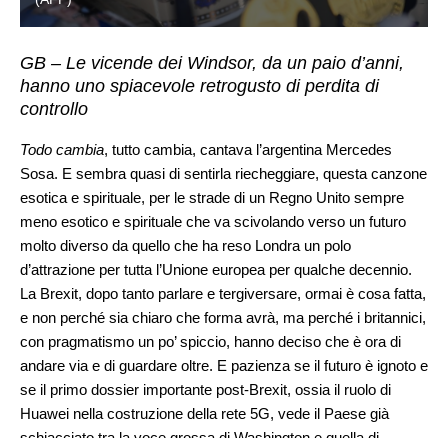
GB – Le vicende dei Windsor, da un paio d’anni,
hanno uno spiacevole retrogusto di perdita di
controllo
Todo cambia
, tutto cambia, cantava l’argentina Mercedes
Sosa. E sembra quasi di sentirla riecheggiare, questa canzone
esotica e spirituale, per le strade di un Regno Unito sempre
meno esotico e spirituale che va scivolando verso un futuro
molto diverso da quello che ha reso Londra un polo
d’attrazione per tutta l’Unione europea per qualche decennio.
La Brexit, dopo tanto parlare e tergiversare, ormai è cosa fatta,
e non perché sia chiaro che forma avrà, ma perché i britannici,
con pragmatismo un po’ spiccio, hanno deciso che è ora di
andare via e di guardare oltre. E pazienza se il futuro è ignoto e
se il primo dossier importante post-Brexit, ossia il ruolo di
Huawei nella costruzione della rete 5G, vede il Paese già
schiacciato tra la voce grossa di Washington e quella di