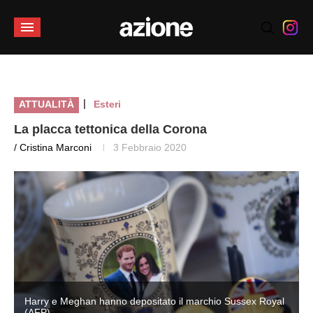
|
ATTUALITÀ
Esteri
La placca tettonica della Corona
/ Cristina Marconi
3 Febbraio 2020
Harry e Meghan hanno depositato il marchio Sussex Royal
(AFP)