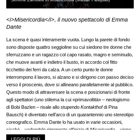
<i>Misericordia</i>, il nuovo spettacolo di Emma
Dante
La scena è quasi interamente vuota. Lungo la parete di fondo
sono disposte quattro seggioline su cui siedono tre donne che
sferruzzano e un ragazzo col capo rasato, magro e seminudo,
che muove avanti e indietro il busto, in accordo col fitto
ticchettio dei ferri da calza. A un certo punto le donne
interrompono il lavoro, si alzano e si dirigono con passo deciso
verso il proscenio, dove si allineano parallelamente al pubblico.
Questo modo di attraversare la scena e posizionarsi di fronte
agli spettatori (uno stilema la cui «primavoltità» – neologismo
di Bobi Bazlen – risale allo stupendo
Kontakthof
di Pina
Bausch) è diventato nell’arco di un quarantennio uno stereotipo
coreografico. Emma Dante lo ha usato in varie occasioni,
sicché – vedendolo riproposto all’inizio di
Misericordia
– viene
spontaneo chiedersi: «ancora?!» È una domanda-
LEGGI DI PIÙ