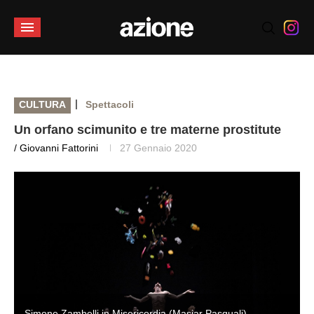
|
CULTURA
Spettacoli
Un orfano scimunito e tre materne prostitute
/ Giovanni Fattorini
27 Gennaio 2020
Simone Zambelli in Misericordia (Masiar Pasquali)