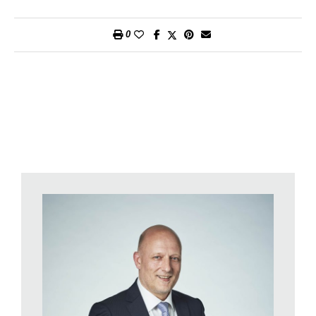
esportazioni svizzera.
Secondo le nostre previsioni sui tassi, il tasso di riferimento
0
della BNS rimarrà invariato anche nel 2020. Quest’anno la
Banca centrale europea (BCE) potrebbe diminuire il tasso sui
depositi di 0,1 punti percentuali. Ciò non dovrebbe però
particolarmente rafforzare la tendenza all’indebolimento
dell’euro rispetto al franco, cosicché la BNS non deve seguire
l’andamento del tasso di interesse di riferimento. Le autorità
monetarie svizzere si limiteranno ad interventi mirati sul
mercato dei cambi. Sussiste tuttavia un rischio residuo che la
BNS debba comunque allentare la politica monetaria: se
l’incertezza congiunturale globale dovesse notevolmente
intensificarsi, il franco potrebbe essere sempre più ricercato
come bene rifugio. Questo non corrisponde però al nostro
scenario principale. Nel complesso partiamo dal presupposto
che nel prossimo futuro i tassi ipotecari non aumenteranno in
modo significativo. Sia le ipoteche fisse sia le ipoteche Libor
rimangono dunque interessanti.