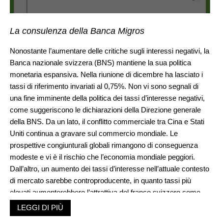
La consulenza della Banca Migros
Nonostante l’aumentare delle critiche sugli interessi negativi, la
Banca nazionale svizzera (BNS) mantiene la sua politica
monetaria espansiva. Nella riunione di dicembre ha lasciato i
tassi di riferimento invariati al 0,75%. Non vi sono segnali di
una fine imminente della politica dei tassi d’interesse negativi,
come suggeriscono le dichiarazioni della Direzione generale
della BNS. Da un lato, il conflitto commerciale tra Cina e Stati
Uniti continua a gravare sul commercio mondiale. Le
prospettive congiunturali globali rimangono di conseguenza
modeste e vi è il rischio che l’economia mondiale peggiori.
Dall’altro, un aumento dei tassi d’interesse nell’attuale contesto
di mercato sarebbe controproducente, in quanto tassi più
elevati aumenterebbero l’attrattiva del franco svizzero come
porto d’investimento sicuro. Un franco più forte, a sua volta,
LEGGI DI PIÙ
ridurrebbe tuttavia la competitività dell’industria delle