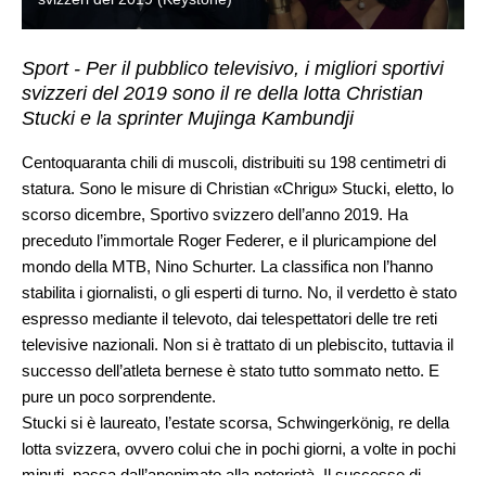
Sport - Per il pubblico televisivo, i migliori sportivi
svizzeri del 2019 sono il re della lotta Christian
Stucki e la sprinter Mujinga Kambundji
Centoquaranta chili di muscoli, distribuiti su 198 centimetri di
statura. Sono le misure di Christian «Chrigu» Stucki, eletto, lo
scorso dicembre, Sportivo svizzero dell’anno 2019. Ha
preceduto l’immortale Roger Federer, e il pluricampione del
mondo della MTB, Nino Schurter. La classifica non l’hanno
stabilita i giornalisti, o gli esperti di turno. No, il verdetto è stato
espresso mediante il televoto, dai telespettatori delle tre reti
televisive nazionali. Non si è trattato di un plebiscito, tuttavia il
successo dell’atleta bernese è stato tutto sommato netto. E
pure un poco sorprendente.
Stucki si è laureato, l’estate scorsa, Schwingerkönig, re della
lotta svizzera, ovvero colui che in pochi giorni, a volte in pochi
minuti, passa dall’anonimato alla notorietà. Il successo di