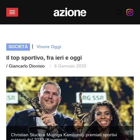
|
SOCIETÀ
Vivere Oggi
Il top sportivo, fra ieri e oggi
/ Giancarlo Dionisio
6 Gennaio 2020
Christian Stucki e Mujinga Kambundji premiati sportivi
svizzeri del 2019 (Keystone)