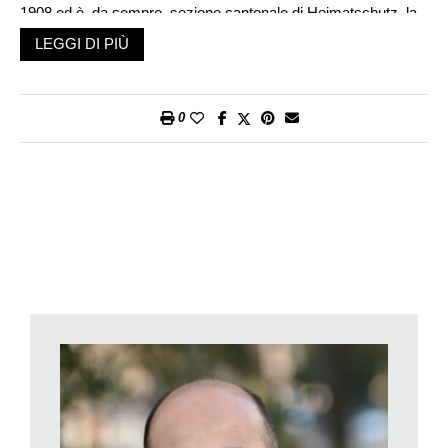
1908 ed è, da sempre, sezione cantonale di Heimatschutz, la
maggiore organizzazione elvetica che opera in ambito di
LEGGI DI PIÙ
cultura architettonica. La STAN pubblica regolarmente la rivista
«Il nostro Paese», che di anni ne fa settanta. Il primo numero
uscì nel maggio del 1949 e il redattore era Mario Agliati,
0
giornalista, scrittore e storico, una colonna della difesa delle
bellezze naturali e artistiche al sud delle alpi.
Nel primo numero de «Il nostro Paese», l’allora consigliere di
Stato Brenno Galli scriveva: «Rispettare le bellezze del proprio
paese è imperativo ad ogni animo ben nato; studiarle,
divulgarle, descriverle, difenderle è compito di una comunità
che sappia compiere sacrifici in nome di un ideale
squisitamente non redditizio, è cosa che riposa della sciatta
ricerca dell’utile e che avvicina alle eterne costanti dell’animo
dell’uomo».
Tempi passati. Oggi, per esempio, capita invece che in
televisione «un politico affermi al cospetto di una costruzione
illegale, ma concessa, che, se ci fosse stato qualcuno a
interporre ricorso, la decisione dell’Autorità, probabilmente,