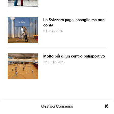
Stato a modificare persino la legge sui sentieri. Numerosi sono
gli interventi dell’associazione su temi locali. Dalle ville nel
quartiere Montarina, a Lugano, ai grandi alberghi, come il
La Svizzera paga, accoglie ma non
Palace di Lugano o il Grand Hotel di Locarno. Dalle
conta
testimonianze di edilizia rurale, di archeologia industriale, come
8 Luglio 2026
il deposito Usego di Bironico, dell’architetto Rino Tami, ai
giardini storici e alle alberature di piazza Simen e dell’ex-
ginnasio a Bellinzona o agli ippocastani di via Lambertenghi a
Lugano. Recentemente la STAN si è anche opposta al
Molto più di un centro polisportivo
progetto delle FFS di realizzare un terzo binario per la ferrovia
22 Luglio 2026
nel centro di Bellinzona.
«Vorremmo essere ascoltati dalle autorità – ci dice Tiziano
Fontana – non solo e non prioritariamente per la nostra attività
di contenzioso. Proprio per questo abbiamo promosso,
nell’autunno 2014, l’iniziativa popolare legislativa generica “Un
futuro per il nostro passato: per un’efficace protezione del
patrimonio culturale del territorio ticinese”, su proposta del
Gestisci Consenso
nostro vicepresidente architetto Antonini, che è stata
sottoscritta da 14’774 cittadine e cittadini ticinesi. Come