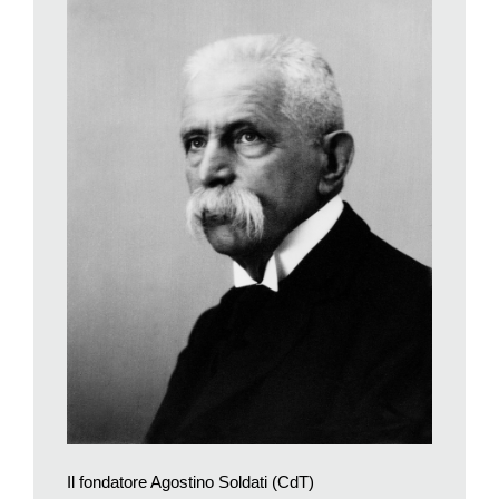
storico della Svizzera
cita, accanto alle biografie del giudice
federale Agostino e a quella di un suo nipote omonimo:
l’ambasciatore Agostino (1910-1966), la biografia di due fratelli:
Giuseppe (1864-1913), attivo a Baires nella chimica e nella
farmaceutica, rea-lizzatore al ritorno in patria della Ferrovia
Lugano-Ponte Tresa e della strada cantonale che da Magliaso
sale a Neggio, e Pio (1871-1934), titolare di industrie chimiche
e farmaceutiche, attivo in società e in politica.
Il compito di rappresentare per primo il «ramo d’Argentina»
toccò ad Agostino, figlio di Pio Soldati, fratello del fondatore.
Nato a Buenos Aires nel 1910, Agostino era entrato giovane in
diplomazia: un bell’uomo, alto, lo vidi più volte transitare nei
corridoi della redazione, allora in Via Pasquale Lucchini,
sempre fasciato di abiti blu scuro. Avrebbe condiviso la
presidenza della Fondazione fino alla sua morte, nel 1966,
molto scrivendo e telefonando da Parigi, dove era a capo
dell’Ambasciata svizzera.
Il «ramo» di Neggio
Il fondatore Agostino Soldati (CdT)
Fu Raffaele, negli anni subito seguenti la fine della guerra