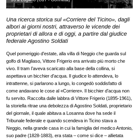
Una ricerca storica sul «Corriere del Ticino», dagli
albori ai giorni nostri, attraverso le vicende dei
proprietari di allora e di oggi, a partire dal giudice
federale Agostino Soldati
Quel pomeriggio d’estate, alla villa di Neggio che guarda sul
golfo di Magliaso, Vittore Frigerio era arrivato più morto che
vivo. Il tram l’aveva scaricato alla base della collina, si
aspettava un bicchier d’acqua. Il giudice lo attendeva, lo
intrattenne, si parlarono a lungo, lo congedò soddisfatto di
come andavano le cose al «Corriere». Il bicchier d’acqua non
fu servito. Raccolta dalle labbra di Vittore Frigerio (1895-1961),
la storiella ritrae una debolezza di Agostino Soldati, proprietario
del giornale, il quale abitava a Losanna dove ha sede il
Tribunale federale e quando scendeva in Ticino stava a
Neggio, nella grande casa in cui la famiglia del medico Antonio,
suo padre (1828-1883), era stata – come si dice – allietata