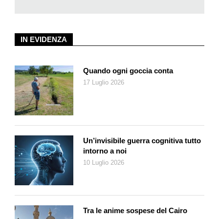
mondiale, a occuparsi più da vicino al giornale. Viveva con la
moglie Sofia – nata Balli, una locarnese – e tre figli: Matilde
nata nel 1930, Silvio (nel 1931) e Antonio (nel 1937), in una
IN EVIDENZA
bella casa ombreggiata da scurissimi ippocastani al confine tra
Lugano e Massagno. Raffaele e Sofia morirono a breve
distanza: lui nel 1952, lei nel 1953. La linea successoria cadde
Quando ogni goccia conta
sulla prima nata dei coniugi deceduti, Matilde.
17 Luglio 2026
Era logico che Matilde, andata sposa nel ’57 a un bellinzonese:
Giovanni Bonetti (meglio conosciuto come Giampiero, «Peo»
per gli amici) dovesse nei primi anni rispettare l’autorevolezza
e l’esperienza dello zio ambasciatore e di alcuni amici stretti
del defunto giudice federale: l’avvocato Luigi Balestra, notaio
Un’invisibile guerra cognitiva tutto
dell’Atto di fondazione, e soprattutto il banchiere Gino Nessi,
intorno a noi
proprietario della Banca Popolare di Lugano, che teneva i
10 Luglio 2026
cordoni della borsa del giornale. La sua indipendenza si
sarebbe manifestata col tempo, ma soprattutto a partire dalla
morte dell’ambasciatore Agostino, avvenuta nel 1966.
Il «Blätterwald» ticinese
Tra le anime sospese del Cairo
Sei erano le testate uscite indenni dalla bufera della guerra