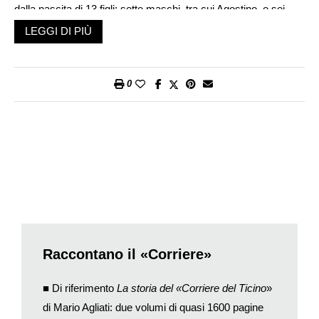
dalla nascita di 13 figli: sette maschi, tra cui Agostino, e sei
bambine.
LEGGI DI PIÙ
Del «Corriere del Ticino», Agostino Soldati era rimasto l’unico
proprietario. Nato nel 1857, avvicinandosi per lui l’età del
redde
rationem
, rifletteva sulla cattiva esperienza di molte famiglie di
0
emigrati, nelle quali una fortuna accumulata col sudore di una o
due generazioni era finita dispersa e sprecata tra troppi eredi. Il
«Corriere» doveva avere un altro destino. Da lui fondato nel
1891 per uno scopo politico (creare un’alternativa alla rivalità
tra liberali e conservatori), era diventato un piccolo giornale
indipendente dai partiti e di buona qualità: con pagine di esteri
(molte corrispondenze dalle capitali), di politica nazionale, ma
anche di cronaca, di cultura e (in questo fu il primo) di sport.
Il 5 settembre 1938, un mese appena prima di morire,
chiamato a sé Raffaele, il maggiore dei suoi nipoti (il giudice
Raccontano il «Corriere»
non aveva figli), Agostino dettò perciò un «testamento
spirituale» che prescriveva al giornale non solo la linea politica
■ Di riferimento
La storia del «Corriere del Ticino
»
ma anche la futura gestione economica:
di Mario Agliati: due volumi di quasi 1600 pagine
«
(…) Deve però essere ritenuto, e questa è la mia precisa