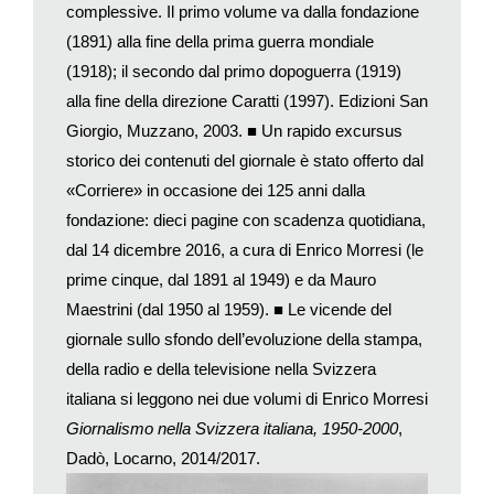
complessive. Il primo volume va dalla fondazione
volontà che prego di rispettare, che i titoli che ora costituiscono
(1891) alla fine della prima guerra mondiale
il patrimonio del Corriere e quelli che saranno nel seguito
(1918); il secondo dal primo dopoguerra (1919)
acquisiti con gli avanzi annuali non dovranno mai da voi
alla fine della direzione Caratti (1997). Edizioni San
essere considerati come vostra proprietà personale, ma come
proprietà del Corriere, considerato come se fosse un ente
Giorgio, Muzzano, 2003. ■ Un rapido excursus
autonomo e destinato a far fronte ai sempre crescenti bisogni
storico dei contenuti del giornale è stato offerto dal
del giornale
».
«Corriere» in occasione dei 125 anni dalla
Agostino Soldati morì il 9 ottobre 1938.
fondazione: dieci pagine con scadenza quotidiana,
Poco più di tre anni dopo, il 24 novembre 1941, Raffaele diede
dal 14 dicembre 2016, a cura di Enrico Morresi (le
esecuzione al testamento creando la «Fondazione per il
prime cinque, dal 1891 al 1949) e da Mauro
Corriere del Ticino». L’avrebbero governata alla pari, per
Maestrini (dal 1950 al 1959). ■ Le vicende del
sempre, un rappresentante dei Soldati di Neggio e uno dei
giornale sullo sfondo dell’evoluzione della stampa,
Soldati d’Argentina.
Imprenditori in Argentina
della radio e della televisione nella Svizzera
Come altre famiglie emigrate dal Sottoceneri durante
italiana si leggono nei due volumi di Enrico Morresi
l’Ottocento, i Soldati avevano non solo «fatto fortuna» in
Giornalismo nella Svizzera italiana, 1950-2000
,
Argentina ma creato imprese, aperto allo sviluppo quartieri
Dadò, Locarno, 2014/2017.
nuovi, costruito strade, ferrovie. Il Volume XI del
Dizionario