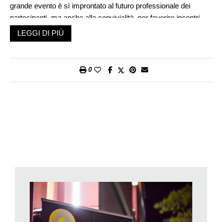
grande evento è sì improntato al futuro professionale dei
partecipanti, ma anche alla convivialità, per favorire incontri
informali e rilassati fra giovani che si affacciano al mondo del
LEGGI DI PIÙ
lavoro e professionisti a loro volta alla ricerca dei profili
adeguati per le loro imprese e società. Partiamo dalle cifre che
da sole dimostrano il richiamo della manifestazione, svoltasi al
0
Palazzo rosso del Campus USI a Lugano. Erano infatti 110 le
attività proposte: dalle conferenze ai workshop, dalle tavole
rotonde ai CV Check, dalla Job Gallery Walk alla parte più
ricreativa con giochi interattivi, degustazioni e musica. Se da
un lato erano presenti circa mille studenti e laureati (di cui 60
Student Angel), oltre venti professori e cinque associazioni
studentesche, dalla parte dei potenziali datori di lavoro si
contavano 190 professionisti (di cui 50 laureati USI)
rappresentanti 70 realtà professionali. Per Silvia Invrea,
responsabile del Servizio Carriere, «la Notte Bianca corona
ogni anno un’intensa e regolare attività volta a favorire rapporti
privilegiati fra gli studenti e le principali realtà professionali
locali e internazionali, interessate a reclutare talenti dalle nostre