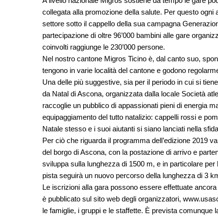
A livello nazionale Migros sostiene da tempo le gare podi
collegata alla promozione della salute. Per questo ogni
settore sotto il cappello della sua campagna Generazi
partecipazione di oltre 96’000 bambini alle gare organizza
coinvolti raggiunge le 230’000 persone.
Nel nostro cantone Migros Ticino è, dal canto suo, spon
tengono in varie località del cantone e godono regolarme
Una delle più suggestive, sia per il periodo in cui si tie
da Natal di Ascona, organizzata dalla locale Società atl
raccoglie un pubblico di appassionati pieni di energia ma 
equipaggiamento del tutto natalizio: cappelli rossi e p
Natale stesso e i suoi aiutanti si siano lanciati nella sfi
Per ciò che riguarda il programma dell’edizione 2019 va r
del borgo di Ascona, con la postazione di arrivo e parten
sviluppa sulla lunghezza di 1500 m, e in particolare per l
pista seguirà un nuovo percorso della lunghezza di 3 k
Le iscrizioni alla gara possono essere effettuate ancora 
è pubblicato sul sito web degli organizzatori,
www.usasc
le famiglie, i gruppi e le staffette. È prevista comunque la