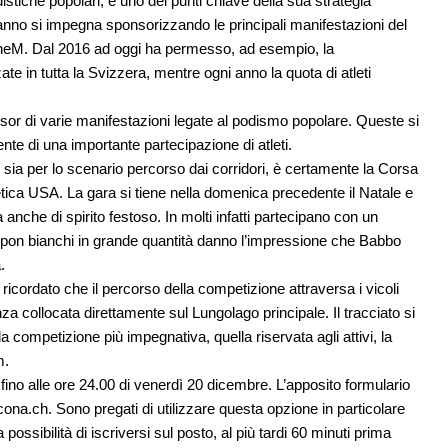
stiche popolari; è uno dei punti chiave della sua strategia
 anno si impegna sponsorizzando le principali manifestazioni del
oneM. Dal 2016 ad oggi ha permesso, ad esempio, la
te in tutta la Svizzera, mentre ogni anno la quota di atleti
sor di varie manifestazioni legate al podismo popolare. Queste si
nte di una importante partecipazione di atleti.
ne sia per lo scenario percorso dai corridori, è certamente la Corsa
etica USA. La gara si tiene nella domenica precedente il Natale e
anche di spirito festoso. In molti infatti partecipano con un
ompon bianchi in grande quantità danno l’impressione che Babbo
da.
icordato che il percorso della competizione attraversa i vicoli
za collocata direttamente sul Lungolago principale. Il tracciato si
a competizione più impegnativa, quella riservata agli attivi, la
m.
fino alle ore 24.00 di venerdì 20 dicembre. L’apposito formulario
ona.ch
. Sono pregati di utilizzare questa opzione in particolare
 possibilità di iscriversi sul posto, al più tardi 60 minuti prima