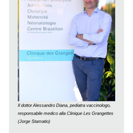
vaccino-scettici sia aumentato, ma è certo che se c’è ancora
una generazione che si ricorda delle malattie infettive debellate
dalle vaccinazioni e dei loro effetti spesso devastanti, così non
è per i nostri figli e i bambini che sono arrivati dopo e non
hanno visto né vissuto la poliomielite, la difterite e il tetano, ad
esempio. Le scienze cognitive lo spiegano col fatto che
abbiamo sviluppato una falsa vigilanza: dal momento che non
vedo più la malattia, ho la falsa impressione che il pericolo non
sia in essa perché non esiste più. Ed è molto difficile doversi
vaccinare da una malattia della quale non abbiamo visto né
percepito la minaccia». Incontriamo a Ginevra il medico
responsabile del centro pediatrico Clinique des Grangettes, il
pediatra Alessandro Diana, che ci permette di riflettere su
questa reticenza senza giudizio: «Una mia paziente africana,
Il dottor Alessandro Diana, pediatra vaccinologo,
ad esempio, mi chiede tutti i vaccini disponibili dicendomi che
responsabile medico alla Clinique Les Grangettes
non mi rendo conto di quante persone lei abbia visto morire di
polio, meningite e altro. Lei ha una vigilanza molto diversa dalla
(Jorge Stamatio)
nostra che stiamo qui e non abbiamo più idea di queste