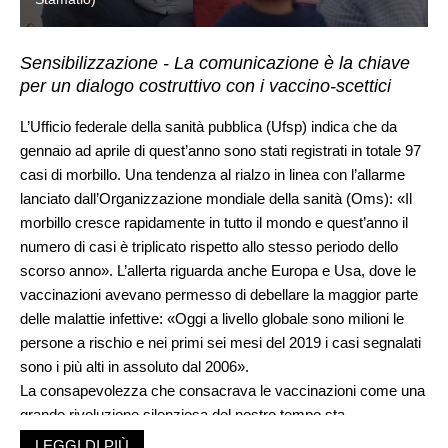
Sensibilizzazione - La comunicazione è la chiave
per un dialogo costruttivo con i vaccino-scettici
L’Ufficio federale della sanità pubblica (Ufsp) indica che da
gennaio ad aprile di quest’anno sono stati registrati in totale 97
casi di morbillo. Una tendenza al rialzo in linea con l’allarme
lanciato dall’Organizzazione mondiale della sanità (Oms): «Il
morbillo cresce rapidamente in tutto il mondo e quest’anno il
numero di casi è triplicato rispetto allo stesso periodo dello
scorso anno». L’allerta riguarda anche Europa e Usa, dove le
vaccinazioni avevano permesso di debellare la maggior parte
delle malattie infettive: «Oggi a livello globale sono milioni le
persone a rischio e nei primi sei mesi del 2019 i casi segnalati
sono i più alti in assoluto dal 2006».
La consapevolezza che consacrava le vaccinazioni come una
grande rivoluzione silenziosa del nostro tempo sta
affievolendosi. Eppure, è in gran parte merito delle
LEGGI DI PIÙ