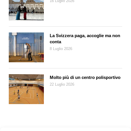
16 Luglio 2026
Alessandro Diana è lunga un decennio, sa di grande
cambiamento e passa per la parola magica della
comunicazione: «I genitori vaccino-esitanti sono persone che
agiscono per il bene del loro bambino, hanno dubbi per i quali
meritano ascolto, dialogo e risposte adeguate».
La Svizzera paga, accoglie ma non
La metacognizione altro non è che la «
Science of Thinking of
conta
thinking
»: da
meta
(dopo) e
cognition
(conoscenza): «Le
8 Luglio 2026
neuroscienze ci insegnano che tutti noi prendiamo un’infinità di
decisioni sulla base delle credenze. Quindi, si tratta di attivare
la corteccia pre-frontale per sviluppare le divergenze e porre
domande come: “È sicuro che la sua decisione od opinione sia
Molto più di un centro polisportivo
giusta?”, “Quanto siete certi che non vaccinare contro il
22 Luglio 2026
morbillo sia una buona scelta?”. Il 90 per cento dei pazienti e
professionisti vaccino-esitanti sono indecisi e un colloquio
motivazionale permette di entrare in empatia, sviluppare le
divergenze, evitare il confronto degli argomenti e coltivare un
senso di autoefficacia».
Tutto ciò si chiama
Motivational Intervewing Spirit
: «Un
colloquio motivazionale che tiene conto del fatto che una