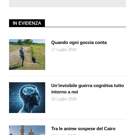
malattie».
Esitare può dunque essere legittimo, e il nostro interlocutore ha
ammesso di aver egli stesso cambiato atteggiamento nei
IN EVIDENZA
confronti di chi è scettico e non vuole far vaccinare i propri figli:
«Come professionisti della salute, per anni abbiamo un po’
sottovalutato l’aspetto dei vaccino-esitanti, dicendo loro che i
Quando ogni goccia conta
vaccini sono importanti, senza stare ad ascoltare i loro dubbi,
17 Luglio 2026
le loro paure, il loro punto di vista. A un certo punto, mi sono
messo nei loro panni, ho dubitato delle mie certezze assolute e
soprattutto di come volevo imporle, e grazie alla
metacognizione, all’osservazione critica del mio pensiero, ho
cambiato atteggiamento».
Un’invisibile guerra cognitiva tutto
Nell’imporre il sapere sull’importanza dei vaccini, il medico è
intorno a noi
percepito come qualcuno che si pone su un piedistallo,
10 Luglio 2026
trascurando il dialogo, l’empatia, l’ascolto dell’altro e
l’accoglienza delle sue ragioni: «A un certo punto, ho capito
che questi miei pazienti ponevano domande legittime, logiche
e intelligenti e ho capito che era scorretto non dare risposta ai
Tra le anime sospese del Cairo
pazienti vaccino-esitanti». La via intrapresa dal dottor