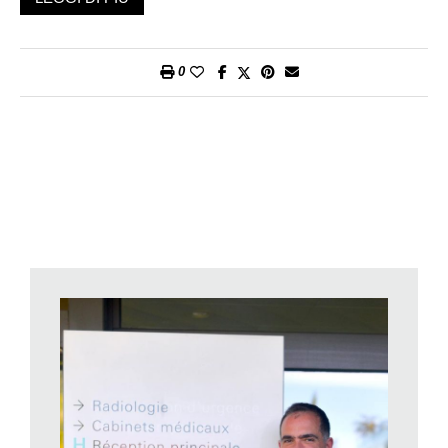
vaccinazioni se oggi abbiamo un mondo sicuro nel quale
anche i più deboli possono vivere con serenità. Resta un dato
di fatto che malattie infettive come vaiolo e poliomielite (non
0
dimentichiamo che condannavano alcuni a morire e molti a
una vita di severa disabilità), morbillo, parotite, meningite,
tetano, influenza siano state rese inoffensive proprio dai
programmi vaccinali. Eppure, proprio ora che i risultati sono
evidenti, parecchie persone incorrono sempre più nel pensiero
che ai vaccini stessi si possa o si debba rinunciare.
I contagi (ad esempio di morbillo) aumentano e di pari passo
pare crescere il numero di persone vaccino-scettiche, al punto
che l’Oms ha deciso di porre la vaccino-esitazione fra le dieci
sfide più importanti per la salute mondiale. Oggi i genitori non si
sentono sempre sereni nel fare una scelta che agli esordi
dell’era delle vaccinazioni era considerata una vera conquista,
e i pediatri sono sempre più confrontati col darsi da fare per
fugare i dubbi che insorgono.
«Credo siamo giunti al punto che i vaccini siano vittime del
proprio successo: non sappiamo se il numero di genitori