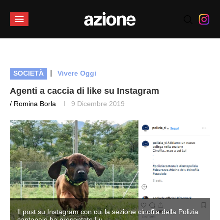
|
SOCIETÀ
Vivere Oggi
Agenti a caccia di like su Instagram
/ Romina Borla
9 Dicembre 2019
Il post su Instagram con cui la sezione cinofila della Polizia
cantonale ha presentato Lu