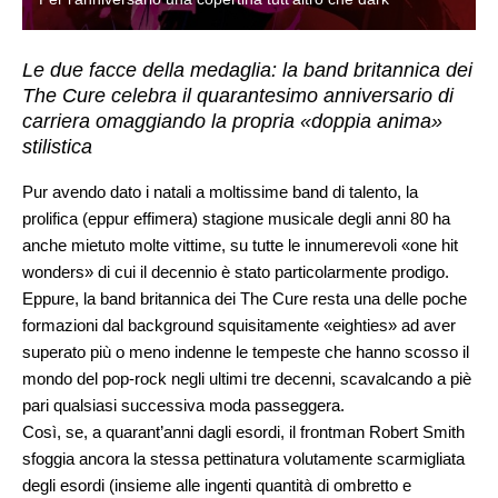
Le due facce della medaglia: la band britannica dei
The Cure celebra il quarantesimo anniversario di
carriera omaggiando la propria «doppia anima»
stilistica
Pur avendo dato i natali a moltissime band di talento, la
prolifica (eppur effimera) stagione musicale degli anni 80 ha
anche mietuto molte vittime, su tutte le innumerevoli «one hit
wonders» di cui il decennio è stato particolarmente prodigo.
Eppure, la band britannica dei The Cure resta una delle poche
formazioni dal background squisitamente «eighties» ad aver
superato più o meno indenne le tempeste che hanno scosso il
mondo del pop-rock negli ultimi tre decenni, scavalcando a piè
pari qualsiasi successiva moda passeggera.
Così, se, a quarant’anni dagli esordi, il frontman Robert Smith
sfoggia ancora la stessa pettinatura volutamente scarmigliata
degli esordi (insieme alle ingenti quantità di ombretto e