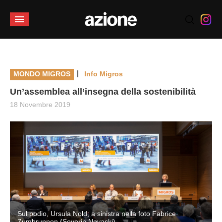
|
MONDO MIGROS
Info Migros
Un’assemblea all’insegna della sostenibilità
18 Novembre 2019
Sul podio, Ursula Nold; a sinistra nella foto Fabrice
Zumbrunnen (Severin Novacki)