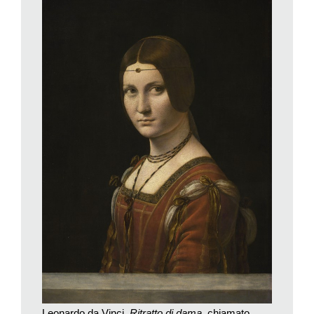
pazienza l’artista arrivava alla perfezione con tocchi di pennello
sempre più sfumati e velature infinite. Nel giugno del 2009 il
Centre de Recherche et de Restauration des Musées de
France rileva con questa tecnica che nel
San Giovanni Battista
il braccio destro «è stato oggetto di numerose perplessità» e
per l’iride, la bocca, il gomito e le dita non sempre il disegno è
«stato eseguito con precisione».
Leonardo pittura essenzialmente su tavola. All’inizio preparata
con una base di gesso lisciato con il palmo della mano. Poi,
verso il 1485-1490, con un pigmento a base di bianco di
piombo. Su questa base trasferisce dal cartone alla tavola il
disegno – dopo aver bucherellato i contorni della figura – con la
polvere di grafite. Sul bianco di piombo, la biacca, colora con il
verdaccio, il giallorino, che a volte usa come imprimitura, il
cinabro e soprattutto l’asfalto. I pigmenti sono legati con olio di
noce o di lino. Il famoso sfumato è ottenuto per addizione sui
toni medi con colori trasparenti che permettono di aggiustare la
tonalità e la dissolvenza del colore. Per Vasari lo sfumato di
Leonardo da Vinci,
Ritratto di dama
, chiamato