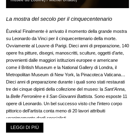
La mostra del secolo per il cinquecentenario
Èureka! Finalmente è arrivato il momento della grande mostra
su Leonardo da Vinci per il cinquecentenario della morte.
Ovviamente al Louvre di Parigi. Dieci anni di preparazione, 140
opere fra pitture, disegni, manoscritti, sculture, oggetti d’arte,
provenienti dalle maggiori istituzioni europee e americane
come il British Museum e la National Gallery di Londra, il
Metropolitan Museum di New York, la Pinacoteca Vaticana…
Dieci anni di preparazione durante i quali sono stati restaurati
tre dei cinque dipinti della collezione del museo: la
Sant’Anna
,
la
Belle Ferronière
e il
San Giovanni Battista
. Sono esposte 11
opere di Leonardo. Un bel successo visto che l’intero corpo
pittorico dell’artista conta meno di 20 lavori attribuiti
unanimemente dagli specialisti.
Uno dei fili conduttori dell’esposizione è il concetto di
LEGGI DI PIÙ
componimento inculto
. Spieghiamolo, perché è importante. È