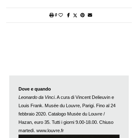
un aspetto che rileva l’estrema libertà dell’artista e che, in
parte, coincide con la sua volontà di sperimentare. Lo si
0
scopre nel metodo di lavoro. Ne troviamo cenno nel suo
Trattato della pittura
, compilato dall’allievo Francesco Melzi
che, verso il 1540, assembla i testi degli scritti relativi alla
pittura. Al paragrafo 185, della prima versione a stampa del
1651, intitolato
Precetto del comporre le istorie
Leonardo
scrive: «Adunque, pittore, componi grossamente le membra
delle tue figure, e attendi prima ai movimenti appropriati agli
accidenti mentali degli animali componitori dell’istoria, che alla
bellezza e bontà delle loro membra. Perché tu hai a intendere
che, se tal
componimento inculto
ti riuscirà appropriato alla sua
Dove e quando
intenzione, tanto maggiormente satisfarà, essendo poi ornato
Leonardo da Vinci
. A cura di Vincent Delieuvin e
della perfezione appropriata a tutte le sue parti». In pratica
Louis Frank. Musée du Louvre, Parigi. Fino al 24
sostiene che sono l’assenza di compiutezza e l’indeterminato
febbraio 2020. Catalogo Musée du Louvre /
le basi per la perfezione e la congruità.
Hazan, euro 35. Tutti i giorni 9.00-18.00. Chiuso
Le riflettografie a raggi infrarossi realizzate sui dipinti – che
permettono di penetrare lo strato pittorico e di visualizzare un
martedì.
www.louvre.fr
eventuale disegno sottostante – lo confermano. Poi con