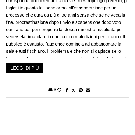
corrispondenti d’oltremanica del vostro A
l
tropologo preferito, gli
Inglesi in quanto tali sono ormai all’esasperazione per un
processo che dura da più di tre anni senza che se ne veda la
fine, procrastinazione dopo rinvio e sospensione dopo voto
contrario per poi riproporre la stessa minestra riscaldata per
vedersela rimandare in cucina con maledizioni per il cuoco. Il
pubblico è esausto, l’audience comincia ad abbandonare la
sala e tutti fischiano. Il problema è che non si capisce se lo
facciano alla maniera dei concerti pop (inventati dai britannici)
dove fischiare significa approvare o – appunto ahinoi – alla
LEGGI DI PIÙ
maniera dell’Opera Europea dover fischiare significa…
fischiare. Insomma, il caos regna sovrano e quell’«Order!
Order!» del povero Bercow – che tanto più somiglia ormai al
0
Bertleby lo Scrivano di Melville che avrebbe «preferito di no»
ma gli toccava, suona ormai come una sorta di Kyrie Eleison.
Si è giunti addirittura ad una situazione per la quale la
«sindrome da Brexit» è stata riconosciuta da alcune autorevoli
associazioni di medici del lavoro come una forma particolare di
depressione che affligge i giovani
stock brokers
della City per