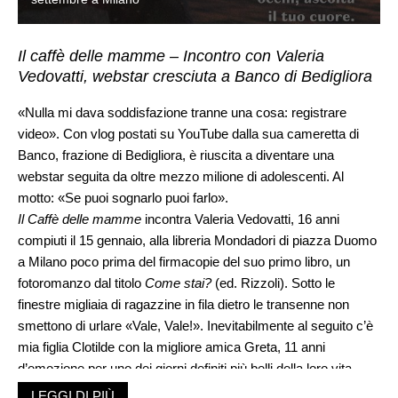
Il caffè delle mamme – Incontro con Valeria
Vedovatti, webstar cresciuta a Banco di Bedigliora
«Nulla mi dava soddisfazione tranne una cosa: registrare
video». Con vlog postati su YouTube dalla sua cameretta di
Banco, frazione di Bedigliora, è riuscita a diventare una
webstar seguita da oltre mezzo milione di adolescenti. Al
motto: «Se puoi sognarlo puoi farlo».
Il Caffè delle mamme
incontra Valeria Vedovatti, 16 anni
compiuti il 15 gennaio, alla libreria Mondadori di piazza Duomo
a Milano poco prima del firmacopie del suo primo libro, un
fotoromanzo dal titolo
Come stai?
(ed. Rizzoli). Sotto le
finestre migliaia di ragazzine in fila dietro le transenne non
smettono di urlare «Vale, Vale!». Inevitabilmente al seguito c’è
mia figlia Clotilde con la migliore amica Greta, 11 anni
d’emozione per uno dei giorni definiti più belli della loro vita
(meglio non farsi troppe domande). Pantaloni bordeaux a
LEGGI DI PIÙ