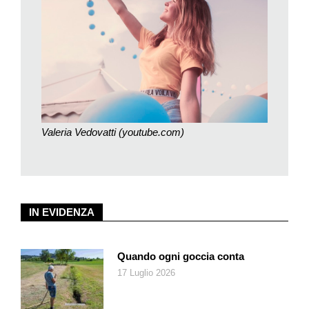
incredula per quello che le sta succedendo: «Ho aperto il mio
canale Youtube il 12 luglio 2017 dicendo che avrei voluto
condividere con chi mi avrebbe seguito i disagi che non
mancano mai e i momenti belli della mia vita. Ho iniziato a fare
video per passione perché mi rende felice, con l’obiettivo di
strappare qualche sorriso». Lo scorso marzo è stata premiata
a Los Angeles nella categoria «Nuova star preferita» ai Kids’
Choice Awards 2019, una manifestazione organizzata dalle
Valeria Vedovatti (youtube.com)
rete televisiva Nickelodeon.
La sua forza è essere considerata, in gergo giovanile, una
disagiata. Così il
Caffè delle mamme
capisce perché le nostre
figlie si sentono rappresentate da Valeria che dice: «Insieme
IN EVIDENZA
abbiamo creato qualcosa di immenso. La nostra famiglia». Nei
video la 16enne condivide i suoi stati d’animo che sono anche i
loro: l’insicurezza che abbatte, la paura del giudizio degli altri
Quando ogni goccia conta
che frena, il sentirsi persi che vuol dire non essere capiti da
17 Luglio 2026
nessuno, il bisogno di un rifugio nella Rete, la voglia di credere
sempre e comunque nei propri sogni: «Il mio scopo» ripete la