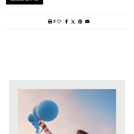
zampa, top bianco che lascia scoperta la pancia, viso con il
trucco appena accennato e capelli lunghi sciolti, Valeria
interrompe più volte l’intervista perché dall’emozione non
0
riesce a trattenere le lacrime. La mia consapevolezza: per
conoscere i nostri figli non si possono snobbare i loro idoli.
Il saluto ai fan è sempre «Buonsalve!». Il suo mondo è dentro il
cellulare dove 420mila follower seguono i vlog del sabato alle
18 su YouTube, 511mila i post quotidiani su Instagram e
477mila le clip musicali mimate su Tiktok. Eppure Valeria lo
smartphone l’ha dimenticato a casa (un appartamento di
Milano dove si è trasferita a vivere con una coinquilina a inizio
settembre): «Sono sbadata e maldestra» esordisce con
«Azione», mentre supplica la mamma Gabi di andare a
recuperarglielo. «Ma forse è anche questa la chiave del mio
successo. In un mondo che ambisce alla perfezione io mi
presento per come sono».
Il 17 settembre per l’uscita del libro si è lanciata con il
Bungee
jumping
, esperienza ovviamente video documentata. «Ho
preso alla lettera il termine
lancio
», sorride Valeria ancora